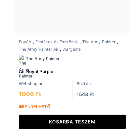
,
,
,
Egyéb
Festékek és Eszközök
The Army Painter
,
The Army Painter Air
Wargame
The Army Painter
Air Royal Purple
Webshop ár:
Bolti ár:
1006 Ft
1548 Ft
RENDELHETŐ
KOSÁRBA TESZEM