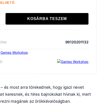
DELHETŐ
KOSÁRBA TESZEM
ES
NESS:
TED
99120201132
ZÁM:
:
Games Workshop
S
Ó:
iség
d Alliance: Chaos
Slaves to Darkness
Wargame
 – és most arra törekednek, hogy igazi nevet
ammer: Age of Sigmar
et keresnek, és híres bajnokokat hívnak ki, mert
szerezni magának az örökkévalóságban.