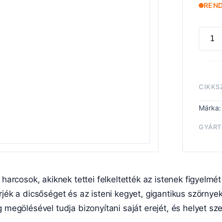
REN
SLAV
TO
DARK
EXAL
CIKKS
HERO
OF
Márka
CHAO
GYÁRT
menny
Gran
arcosok, akiknek tettei felkeltették az istenek figyelmét
Warh
ék a dicsőséget és az isteni kegyet, gigantikus szörnyek
megölésével tudja bizonyítani saját erejét, és helyet 