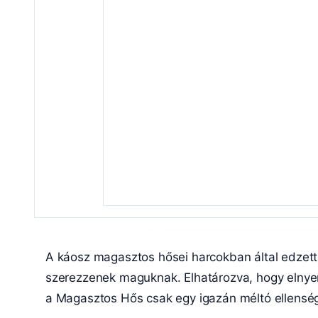
A káosz magasztos hősei harcokban által edzett h
szerezzenek maguknak. Elhatározva, hogy elnyerj
a Magasztos Hős csak egy igazán méltó ellenség 