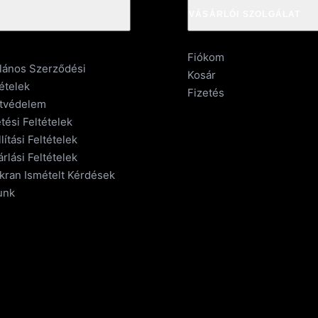
VÁSÁRLÓI SZOLGÁLAT
Fiókom
alános Szerződési
Kosár
ételek
Fizetés
tvédelem
tési Feltételek
lítási Feltételek
rlási Feltételek
kran Ismételt Kérdések
unk