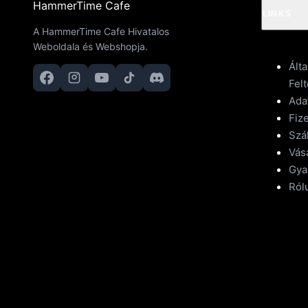
HammerTime Cafe
LINKS
A HammerTime Cafe Hivatalos
Weboldala és Webshopja.
Ált
Felt
Ada
Fize
Szál
Vásá
Gya
Ról