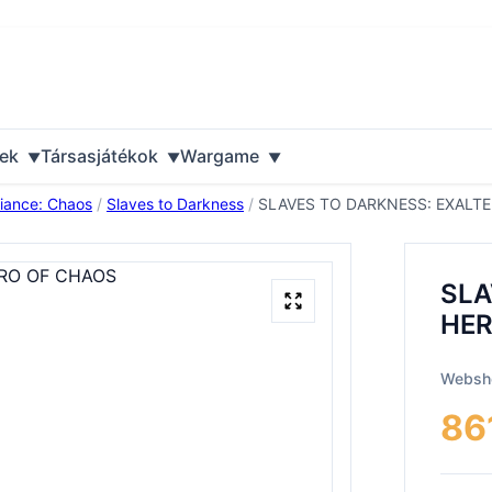
ek
Társasjátékok
Wargame
liance: Chaos
/
Slaves to Darkness
/
SLAVES TO DARKNESS: EXALT
SLA
HER
Websho
86