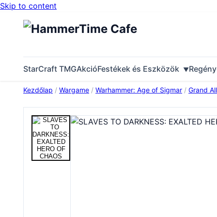
Skip to content
StarCraft TMG
Akció
Festékek és Eszközök
Regény
Kezdőlap
/
Wargame
/
Warhammer: Age of Sigmar
/
Grand Al