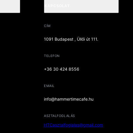
KAPCSOLAT
CÍM
1091 Budapest , Üllői út 111.
TELEFON
+36 30 424 8556
EMAIL
info@hammertimecafe.hu
ASZTALFOGLALÁS
HTCasztalfoglalas@gmail.com