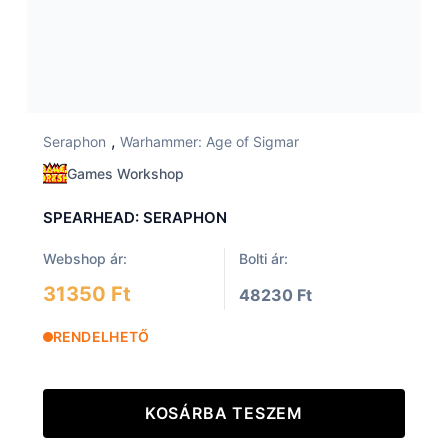
,
Seraphon
Warhammer: Age of Sigmar
Games Workshop
SPEARHEAD: SERAPHON
Webshop ár:
Bolti ár:
31350 Ft
48230 Ft
RENDELHETŐ
KOSÁRBA TESZEM