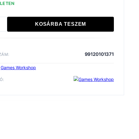
ZLETEN
KOSÁRBA TESZEM
E
ES:
LIS
DNOUGHT
99120101371
ZÁM:
iség
:
Games Workshop
Ó:
e Marines
Wargame