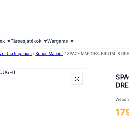
ek
Társasjátékok
Wargame
s of the Imperium
/
Space Marines
/
SPACE MARINES: BRUTALIS D
SPA
DR
Websho
17