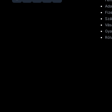
Ada
Fize
Szál
Vásá
Gya
Ról