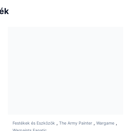
ték
,
,
,
Festékek és Eszközök
The Army Painter
Wargame
Warpaints Fanatic