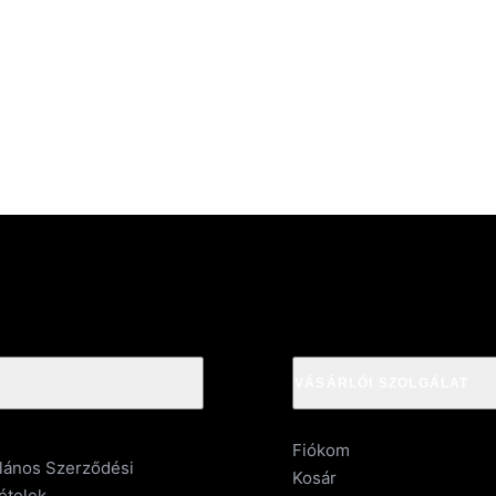
VÁSÁRLÓI SZOLGÁLAT
Fiókom
alános Szerződési
Kosár
ételek