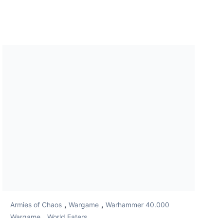
,
,
Armies of Chaos
Wargame
Warhammer 40.000
,
Wargame
World Eaters