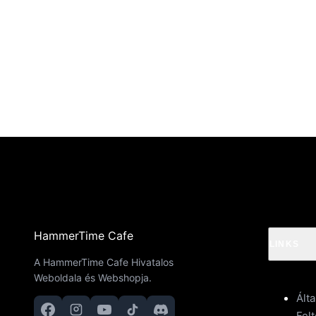
HammerTime Cafe
LINKS
A HammerTime Cafe Hivatalos
Weboldala és Webshopja.
Ált
Felt