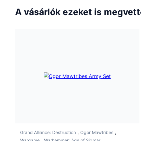
A vásárlók ezeket is megvet
,
,
Grand Alliance: Destruction
Ogor Mawtribes
,
Wargame
Warhammer: Age of Sigmar