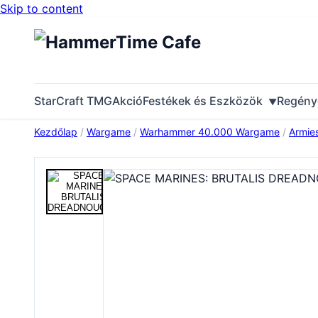
Skip to content
StarCraft TMG
Akció
Festékek és Eszközök
Regény
Kezdőlap
/
Wargame
/
Warhammer 40.000 Wargame
/
Armie