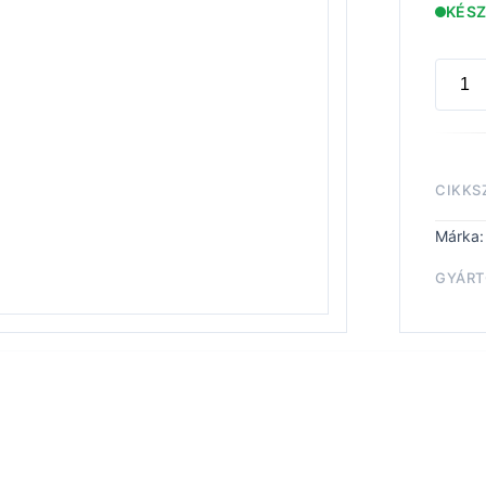
KÉS
SPAC
MARIN
BRUTA
DREA
CIKKS
menny
Márka
GYÁRT
Spac