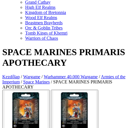
Grand Cathay
High Elf Realms
Kingdom of Bretonnia
Wood Elf Realms
Beastmen Brayherds
Orc & Goblin Tribes
Tomb Kings of Khemri
Warriors of Chaos
SPACE MARINES PRIMARIS
APOTHECARY
Kezdőlap
/
Wargame
/
Warhammer 40.000 Wargame
/
Armies of the
Imperium
/
Space Marines
/
SPACE MARINES PRIMARIS
APOTHECARY