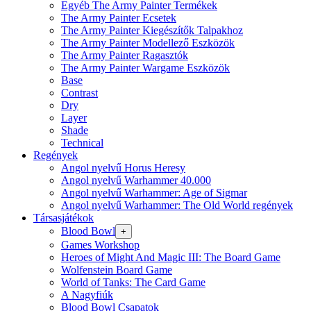
Egyéb The Army Painter Termékek
The Army Painter Ecsetek
The Army Painter Kiegészítők Talpakhoz
The Army Painter Modellező Eszközök
The Army Painter Ragasztók
The Army Painter Wargame Eszközök
Base
Contrast
Dry
Layer
Shade
Technical
Regények
Angol nyelvű Horus Heresy
Angol nyelvű Warhammer 40.000
Angol nyelvű Warhammer: Age of Sigmar
Angol nyelvű Warhammer: The Old World regények
Társasjátékok
Blood Bowl
+
Games Workshop
Heroes of Might And Magic III: The Board Game
Wolfenstein Board Game
World of Tanks: The Card Game
A Nagyfiúk
Blood Bowl Csapatok