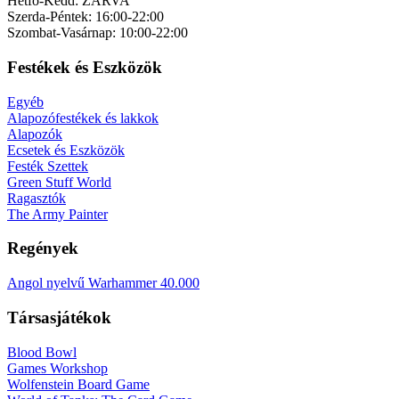
Hétfő-Kedd: ZÁRVA
Szerda-Péntek: 16:00-22:00
Szombat-Vasárnap: 10:00-22:00
Festékek és Eszközök
Egyéb
Alapozófestékek és lakkok
Alapozók
Ecsetek és Eszközök
Festék Szettek
Green Stuff World
Ragasztók
The Army Painter
Regények
Angol nyelvű Warhammer 40.000
Társasjátékok
Blood Bowl
Games Workshop
Wolfenstein Board Game