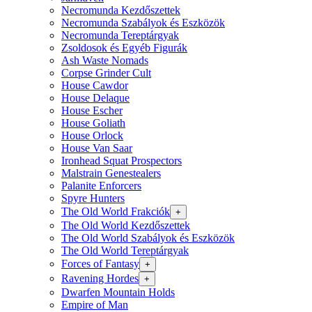
Necromunda Kezdőszettek
Necromunda Szabályok és Eszközök
Necromunda Tereptárgyak
Zsoldosok és Egyéb Figurák
Ash Waste Nomads
Corpse Grinder Cult
House Cawdor
House Delaque
House Escher
House Goliath
House Orlock
House Van Saar
Ironhead Squat Prospectors
Malstrain Genestealers
Palanite Enforcers
Spyre Hunters
The Old World Frakciók
+
The Old World Kezdőszettek
The Old World Szabályok és Eszközök
The Old World Tereptárgyak
Forces of Fantasy
+
Ravening Hordes
+
Dwarfen Mountain Holds
Empire of Man