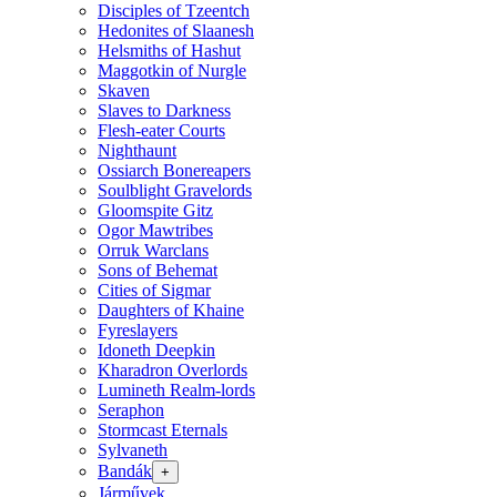
Disciples of Tzeentch
Hedonites of Slaanesh
Helsmiths of Hashut
Maggotkin of Nurgle
Skaven
Slaves to Darkness
Flesh-eater Courts
Nighthaunt
Ossiarch Bonereapers
Soulblight Gravelords
Gloomspite Gitz
Ogor Mawtribes
Orruk Warclans
Sons of Behemat
Cities of Sigmar
Daughters of Khaine
Fyreslayers
Idoneth Deepkin
Kharadron Overlords
Lumineth Realm-lords
Seraphon
Stormcast Eternals
Sylvaneth
Bandák
+
Járművek