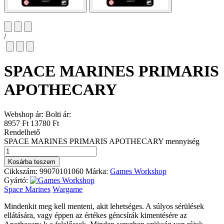
/
SPACE MARINES PRIMARIS
APOTHECARY
Webshop ár:
Bolti ár:
8957 Ft
13780 Ft
Rendelhető
SPACE MARINES PRIMARIS APOTHECARY mennyiség
Kosárba teszem
Cikkszám:
99070101060
Márka:
Games Workshop
Gyártó:
Space Marines
Wargame
Mindenkit meg kell menteni, akit lehetséges. A súlyos sérülések
ellátására, vagy éppen az értékes géncsírák kimentésére az