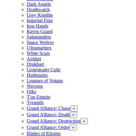
Dark Angels
Deathwatch
Grey Knights
Imperial Fists
Iron Hands
Raven Guard
Salamanders
Space Wolves
Ultramarines
White Scars
Aeldari
Drukhari
Genestealer Cults
Harlequins
Leagues of Votann
Necrons
Orks
T'au Empire
Tyranids
Grand Alliance: Chaos
+
Grand Alliance: Death
+
Grand Alliance: Destruction
+
Grand Alliance: Order
+
Blades of Khorne