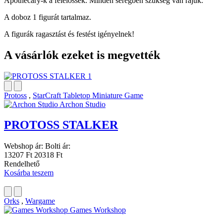
Apothecary-k a felelőssek. Minden seregben szükség van rájuk.
A doboz 1 figurát tartalmaz.
A figurák ragasztást és festést igényelnek!
A vásárlók ezeket is megvették
Protoss
,
StarCraft Tabletop Miniature Game
Archon Studio
PROTOSS STALKER
Webshop ár:
Bolti ár:
13207 Ft
20318 Ft
Rendelhető
Kosárba teszem
Orks
,
Wargame
Games Workshop