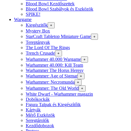
Blood Bowl Kezdőszettek
Blood Bowl Szabályok és Eszközök
SPIKE!
Wargame
Kiegészitők
+
Mystery Box
StarCraft Tabletop Miniature Game
+
Tereptárgyak
The Lord Of The Rings
Trench Crusade
+
Warhammer 40.000 Wargame
+
Warhammer 40.000: Kill Team
Warhammer The Horus Heresy
Warhammer: Age of Sigmar
+
Warhammer: Necromunda
+
Warhammer: The Old World
+
White Dwarf - Warhammer magazin
Dobókockák
Figura Talpak és Kiegészítőik
Kártyák
Mérő Eszközök
Seregtárolók
Kezdődobozok
Protoss