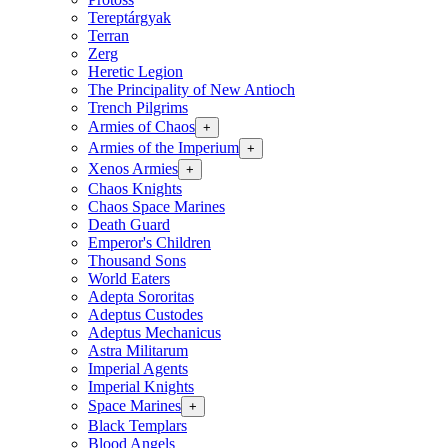
Tereptárgyak
Terran
Zerg
Heretic Legion
The Principality of New Antioch
Trench Pilgrims
Armies of Chaos
+
Armies of the Imperium
+
Xenos Armies
+
Chaos Knights
Chaos Space Marines
Death Guard
Emperor's Children
Thousand Sons
World Eaters
Adepta Sororitas
Adeptus Custodes
Adeptus Mechanicus
Astra Militarum
Imperial Agents
Imperial Knights
Space Marines
+
Black Templars
Blood Angels