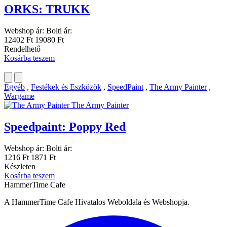
ORKS: TRUKK
Webshop ár:
Bolti ár:
12402 Ft
19080 Ft
Rendelhető
Kosárba teszem
Egyéb
,
Festékek és Eszközök
,
SpeedPaint
,
The Army Painter
,
Wargame
The Army Painter
Speedpaint: Poppy Red
Webshop ár:
Bolti ár:
1216 Ft
1871 Ft
Készleten
Kosárba teszem
HammerTime Cafe
A HammerTime Cafe Hivatalos Weboldala és Webshopja.