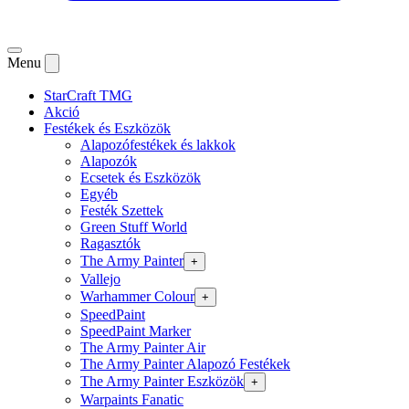
Menu
StarCraft TMG
Akció
Festékek és Eszközök
Alapozófestékek és lakkok
Alapozók
Ecsetek és Eszközök
Egyéb
Festék Szettek
Green Stuff World
Ragasztók
The Army Painter
+
Vallejo
Warhammer Colour
+
SpeedPaint
SpeedPaint Marker
The Army Painter Air
The Army Painter Alapozó Festékek
The Army Painter Eszközök
+
Warpaints Fanatic