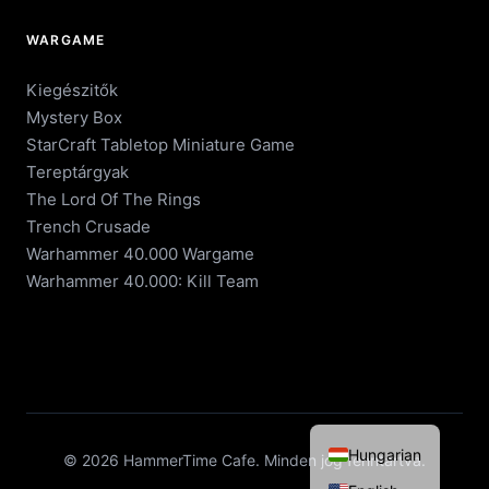
WARGAME
Kiegészitők
Mystery Box
StarCraft Tabletop Miniature Game
Tereptárgyak
The Lord Of The Rings
Trench Crusade
Warhammer 40.000 Wargame
Warhammer 40.000: Kill Team
Hungarian
© 2026 HammerTime Cafe. Minden jog fenntartva.