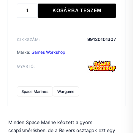
KOSÁRBA TESZEM
SPACE
MARINES
PRIMARIS
REIVERS
99120101307
CIKKSZÁM:
mennyiség
Márka:
Games Workshop
GYÁRTÓ:
Space Marines
Wargame
Minden Space Marine képzett a gyors
csapásmérésben, de a Reivers osztagok ezt egy