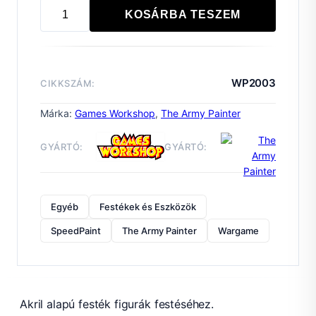
KOSÁRBA TESZEM
Speedpaint
Holy
White
mennyiség
WP2003
CIKKSZÁM:
Márka:
Games Workshop
,
The Army Painter
GYÁRTÓ:
GYÁRTÓ:
Egyéb
Festékek és Eszközök
SpeedPaint
The Army Painter
Wargame
Akril alapú festék figurák festéséhez.