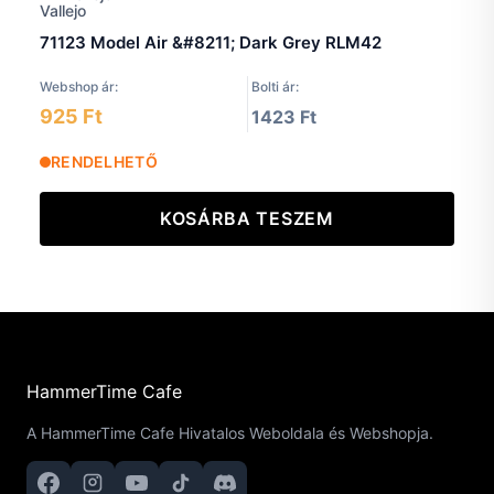
71123 Model Air &#8211; Dark Grey RLM42
Webshop ár:
Bolti ár:
925 Ft
1423 Ft
RENDELHETŐ
KOSÁRBA TESZEM
HammerTime Cafe
A HammerTime Cafe Hivatalos Weboldala és Webshopja.