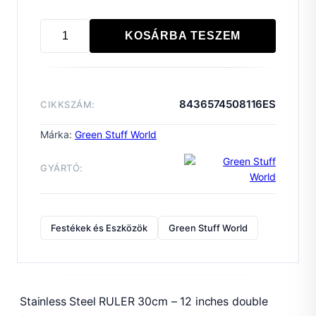
KOSÁRBA TESZEM
Stainless
Steel
RULER
30cm
8436574508116ES
CIKKSZÁM:
mennyiség
Márka:
Green Stuff World
GYÁRTÓ:
Festékek és Eszközök
Green Stuff World
Stainless Steel RULER 30cm – 12 inches double