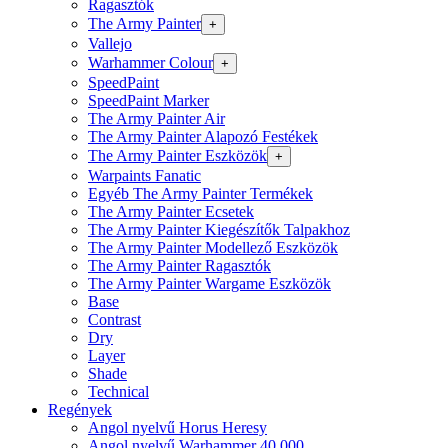
Ragasztók
The Army Painter
+
Vallejo
Warhammer Colour
+
SpeedPaint
SpeedPaint Marker
The Army Painter Air
The Army Painter Alapozó Festékek
The Army Painter Eszközök
+
Warpaints Fanatic
Egyéb The Army Painter Termékek
The Army Painter Ecsetek
The Army Painter Kiegészítők Talpakhoz
The Army Painter Modellező Eszközök
The Army Painter Ragasztók
The Army Painter Wargame Eszközök
Base
Contrast
Dry
Layer
Shade
Technical
Regények
Angol nyelvű Horus Heresy
Angol nyelvű Warhammer 40.000