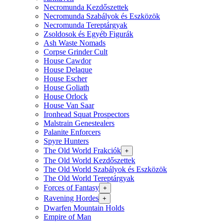
Necromunda Kezdőszettek
Necromunda Szabályok és Eszközök
Necromunda Tereptárgyak
Zsoldosok és Egyéb Figurák
Ash Waste Nomads
Corpse Grinder Cult
House Cawdor
House Delaque
House Escher
House Goliath
House Orlock
House Van Saar
Ironhead Squat Prospectors
Malstrain Genestealers
Palanite Enforcers
Spyre Hunters
The Old World Frakciók
+
The Old World Kezdőszettek
The Old World Szabályok és Eszközök
The Old World Tereptárgyak
Forces of Fantasy
+
Ravening Hordes
+
Dwarfen Mountain Holds
Empire of Man