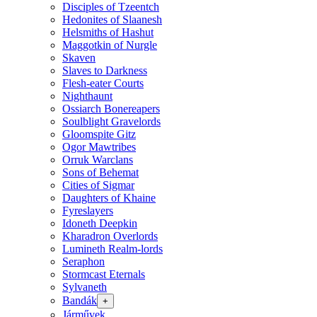
Disciples of Tzeentch
Hedonites of Slaanesh
Helsmiths of Hashut
Maggotkin of Nurgle
Skaven
Slaves to Darkness
Flesh-eater Courts
Nighthaunt
Ossiarch Bonereapers
Soulblight Gravelords
Gloomspite Gitz
Ogor Mawtribes
Orruk Warclans
Sons of Behemat
Cities of Sigmar
Daughters of Khaine
Fyreslayers
Idoneth Deepkin
Kharadron Overlords
Lumineth Realm-lords
Seraphon
Stormcast Eternals
Sylvaneth
Bandák
+
Járművek