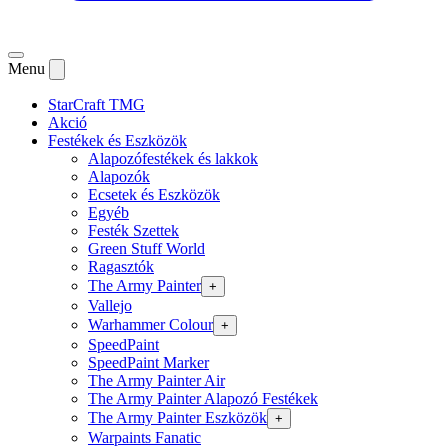
Menu
StarCraft TMG
Akció
Festékek és Eszközök
Alapozófestékek és lakkok
Alapozók
Ecsetek és Eszközök
Egyéb
Festék Szettek
Green Stuff World
Ragasztók
The Army Painter
+
Vallejo
Warhammer Colour
+
SpeedPaint
SpeedPaint Marker
The Army Painter Air
The Army Painter Alapozó Festékek
The Army Painter Eszközök
+
Warpaints Fanatic