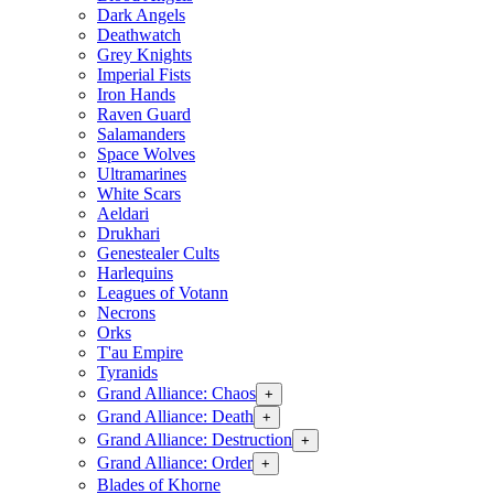
Dark Angels
Deathwatch
Grey Knights
Imperial Fists
Iron Hands
Raven Guard
Salamanders
Space Wolves
Ultramarines
White Scars
Aeldari
Drukhari
Genestealer Cults
Harlequins
Leagues of Votann
Necrons
Orks
T'au Empire
Tyranids
Grand Alliance: Chaos
+
Grand Alliance: Death
+
Grand Alliance: Destruction
+
Grand Alliance: Order
+
Blades of Khorne