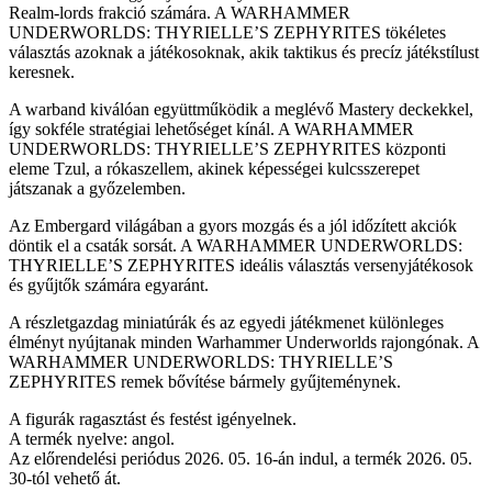
Realm-lords frakció számára. A WARHAMMER
UNDERWORLDS: THYRIELLE’S ZEPHYRITES tökéletes
választás azoknak a játékosoknak, akik taktikus és precíz játékstílust
keresnek.
A warband kiválóan együttműködik a meglévő Mastery deckekkel,
így sokféle stratégiai lehetőséget kínál. A WARHAMMER
UNDERWORLDS: THYRIELLE’S ZEPHYRITES központi
eleme Tzul, a rókaszellem, akinek képességei kulcsszerepet
játszanak a győzelemben.
Az Embergard világában a gyors mozgás és a jól időzített akciók
döntik el a csaták sorsát. A WARHAMMER UNDERWORLDS:
THYRIELLE’S ZEPHYRITES ideális választás versenyjátékosok
és gyűjtők számára egyaránt.
A részletgazdag miniatúrák és az egyedi játékmenet különleges
élményt nyújtanak minden Warhammer Underworlds rajongónak. A
WARHAMMER UNDERWORLDS: THYRIELLE’S
ZEPHYRITES remek bővítése bármely gyűjteménynek.
A figurák ragasztást és festést igényelnek.
A termék nyelve: angol.
Az előrendelési periódus 2026. 05. 16-án indul, a termék 2026. 05.
30-tól vehető át.