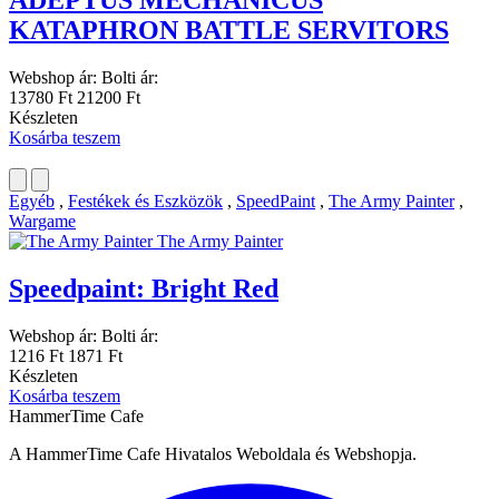
ADEPTUS MECHANICUS
KATAPHRON BATTLE SERVITORS
Webshop ár:
Bolti ár:
13780 Ft
21200 Ft
Készleten
Kosárba teszem
Egyéb
,
Festékek és Eszközök
,
SpeedPaint
,
The Army Painter
,
Wargame
The Army Painter
Speedpaint: Bright Red
Webshop ár:
Bolti ár:
1216 Ft
1871 Ft
Készleten
Kosárba teszem
HammerTime Cafe
A HammerTime Cafe Hivatalos Weboldala és Webshopja.