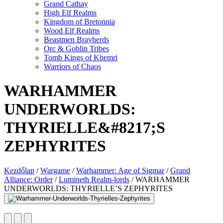
Grand Cathay
High Elf Realms
Kingdom of Bretonnia
Wood Elf Realms
Beastmen Brayherds
Orc & Goblin Tribes
Tomb Kings of Khemri
Warriors of Chaos
WARHAMMER
UNDERWORLDS:
THYRIELLE&#8217;S
ZEPHYRITES
Kezdőlap
/
Wargame
/
Warhammer: Age of Sigmar
/
Grand
Alliance: Order
/
Lumineth Realm-lords
/
WARHAMMER
UNDERWORLDS: THYRIELLE’S ZEPHYRITES