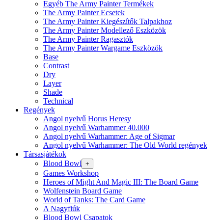
Egyéb The Army Painter Termékek
The Army Painter Ecsetek
The Army Painter Kiegészítők Talpakhoz
The Army Painter Modellező Eszközök
The Army Painter Ragasztók
The Army Painter Wargame Eszközök
Base
Contrast
Dry
Layer
Shade
Technical
Regények
Angol nyelvű Horus Heresy
Angol nyelvű Warhammer 40.000
Angol nyelvű Warhammer: Age of Sigmar
Angol nyelvű Warhammer: The Old World regények
Társasjátékok
Blood Bowl
+
Games Workshop
Heroes of Might And Magic III: The Board Game
Wolfenstein Board Game
World of Tanks: The Card Game
A Nagyfiúk
Blood Bowl Csapatok