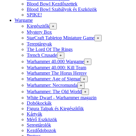
Blood Bowl Kezdőszettek
Blood Bowl Szabályok és Eszközök
SPIKE!
Wargame
Kiegészitők
+
Mystery Box
StarCraft Tabletop Miniature Game
+
Tereptárgyak
The Lord Of The Rings
Trench Crusade
+
Warhammer 40.000 Wargame
+
Warhammer 40.000: Kill Team
Warhammer The Horus Heresy
Warhammer: Age of Sigmar
+
Warhammer: Necromunda
+
Warhammer: The Old World
+
White Dwarf - Warhammer magazin
Dobókockák
Figura Talpak és Kiegészítőik
Kártyák
Mérő Eszközök
Seregtárolók
Kezdődobozok
Protoss