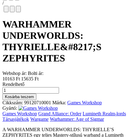
/
WARHAMMER
UNDERWORLDS:
THYRIELLE&#8217;S
ZEPHYRITES
Webshop ár:
Bolti ár:
10163 Ft
15635 Ft
Rendelhető
WARHAMMER
UNDERWORLDS:
Kosárba teszem
THYRIELLE'S
Cikkszám:
99120710001
Márka:
Games Workshop
ZEPHYRITES
Gyártó:
mennyiség
Games Workshop
Grand Alliance: Order
Lumineth Realm-lords
Társasjátékok
Wargame
Warhammer: Age of Sigmar
A WARHAMMER UNDERWORLDS: THYRIELLE’S
ZEPHYRITES egy teljes Mastery-stílusú warband a Lumineth