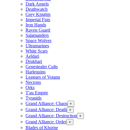
Dark Angels
Deathwatch
Grey Knights
Imperial Fists
Iron Hands
Raven Guard
Salamanders
Space Wolves
Ultramarines
White Scars
Aeldari
Drukhari
Genestealer Cults
Harlequins
Leagues of Votann
Necrons
Orks
T'au Empire
Tyranids
Grand Alliance: Chaos
+
Grand Alliance: Death
+
Grand Alliance: Destruction
+
Grand Alliance: Order
+
Blades of Khorne