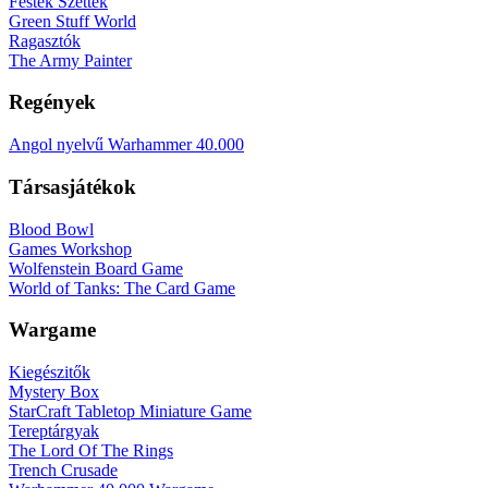
Festék Szettek
Green Stuff World
Ragasztók
The Army Painter
Regények
Angol nyelvű Warhammer 40.000
Társasjátékok
Blood Bowl
Games Workshop
Wolfenstein Board Game
World of Tanks: The Card Game
Wargame
Kiegészitők
Mystery Box
StarCraft Tabletop Miniature Game
Tereptárgyak
The Lord Of The Rings
Trench Crusade