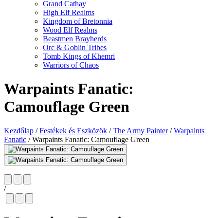
Grand Cathay
High Elf Realms
Kingdom of Bretonnia
Wood Elf Realms
Beastmen Brayherds
Orc & Goblin Tribes
Tomb Kings of Khemri
Warriors of Chaos
Warpaints Fanatic:
Camouflage Green
Kezdőlap
/
Festékek és Eszközök
/
The Army Painter
/
Warpaints
Fanatic
/
Warpaints Fanatic: Camouflage Green
/