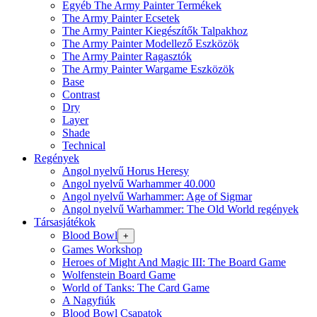
Egyéb The Army Painter Termékek
The Army Painter Ecsetek
The Army Painter Kiegészítők Talpakhoz
The Army Painter Modellező Eszközök
The Army Painter Ragasztók
The Army Painter Wargame Eszközök
Base
Contrast
Dry
Layer
Shade
Technical
Regények
Angol nyelvű Horus Heresy
Angol nyelvű Warhammer 40.000
Angol nyelvű Warhammer: Age of Sigmar
Angol nyelvű Warhammer: The Old World regények
Társasjátékok
Blood Bowl
+
Games Workshop
Heroes of Might And Magic III: The Board Game
Wolfenstein Board Game
World of Tanks: The Card Game
A Nagyfiúk
Blood Bowl Csapatok