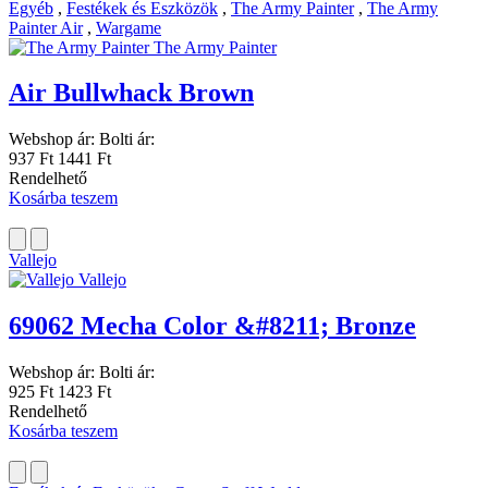
Egyéb
,
Festékek és Eszközök
,
The Army Painter
,
The Army
Painter Air
,
Wargame
The Army Painter
Air Bullwhack Brown
Webshop ár:
Bolti ár:
937 Ft
1441 Ft
Rendelhető
Kosárba teszem
Vallejo
Vallejo
69062 Mecha Color &#8211; Bronze
Webshop ár:
Bolti ár:
925 Ft
1423 Ft
Rendelhető
Kosárba teszem