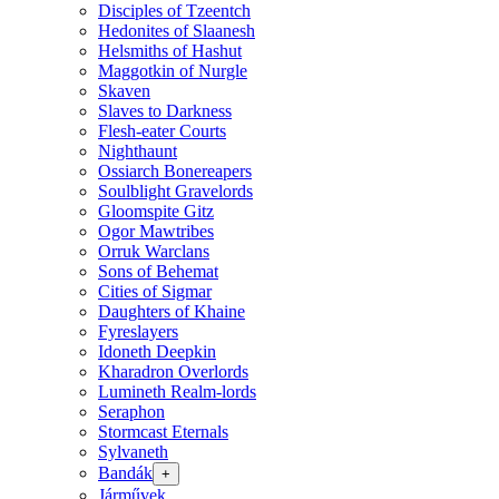
Disciples of Tzeentch
Hedonites of Slaanesh
Helsmiths of Hashut
Maggotkin of Nurgle
Skaven
Slaves to Darkness
Flesh-eater Courts
Nighthaunt
Ossiarch Bonereapers
Soulblight Gravelords
Gloomspite Gitz
Ogor Mawtribes
Orruk Warclans
Sons of Behemat
Cities of Sigmar
Daughters of Khaine
Fyreslayers
Idoneth Deepkin
Kharadron Overlords
Lumineth Realm-lords
Seraphon
Stormcast Eternals
Sylvaneth
Bandák
+
Járművek