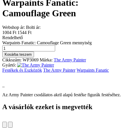
Warpaints Fanatic:
Camouflage Green
Webshop ár:
Bolti ár:
1004 Ft
1544 Ft
Rendelhető
Warpaints Fanatic: Camouflage Green mennyiség
Kosárba teszem
Cikkszám:
WP3069
Márka:
The Army Painter
Gyártó:
Festékek és Eszközök
The Army Painter
Warpaints Fanatic
_
Az Army Painter csodálatos akril alapú festéke figurák festéséhez.
A vásárlók ezeket is megvették