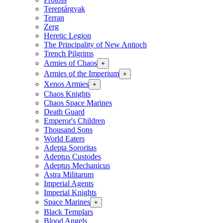
Tereptárgyak
Terran
Zerg
Heretic Legion
The Principality of New Antioch
Trench Pilgrims
Armies of Chaos
+
Armies of the Imperium
+
Xenos Armies
+
Chaos Knights
Chaos Space Marines
Death Guard
Emperor's Children
Thousand Sons
World Eaters
Adepta Sororitas
Adeptus Custodes
Adeptus Mechanicus
Astra Militarum
Imperial Agents
Imperial Knights
Space Marines
+
Black Templars
Blood Angels