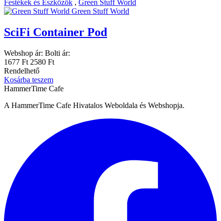
Festékek és Eszközök
,
Green Stuff World
Green Stuff World
SciFi Container Pod
Webshop ár:
Bolti ár:
1677 Ft
2580 Ft
Rendelhető
Kosárba teszem
HammerTime Cafe
A HammerTime Cafe Hivatalos Weboldala és Webshopja.