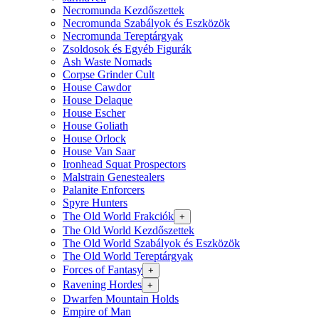
Necromunda Kezdőszettek
Necromunda Szabályok és Eszközök
Necromunda Tereptárgyak
Zsoldosok és Egyéb Figurák
Ash Waste Nomads
Corpse Grinder Cult
House Cawdor
House Delaque
House Escher
House Goliath
House Orlock
House Van Saar
Ironhead Squat Prospectors
Malstrain Genestealers
Palanite Enforcers
Spyre Hunters
The Old World Frakciók
+
The Old World Kezdőszettek
The Old World Szabályok és Eszközök
The Old World Tereptárgyak
Forces of Fantasy
+
Ravening Hordes
+
Dwarfen Mountain Holds
Empire of Man