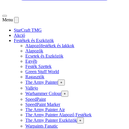
Menu
StarCraft TMG
Akció
Festékek és Eszközök
Alapozófestékek és lakkok
Alapozók
Ecsetek és Eszközök
Egyéb
Festék Szettek
Green Stuff World
Ragasztók
The Army Painter
+
Vallejo
Warhammer Colour
+
SpeedPaint
SpeedPaint Marker
The Army Painter Air
The Army Painter Alapozó Festékek
The Army Painter Eszközök
+
Warpaints Fanatic