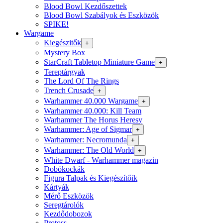
Blood Bowl Kezdőszettek
Blood Bowl Szabályok és Eszközök
SPIKE!
Wargame
Kiegészitők
+
Mystery Box
StarCraft Tabletop Miniature Game
+
Tereptárgyak
The Lord Of The Rings
Trench Crusade
+
Warhammer 40.000 Wargame
+
Warhammer 40.000: Kill Team
Warhammer The Horus Heresy
Warhammer: Age of Sigmar
+
Warhammer: Necromunda
+
Warhammer: The Old World
+
White Dwarf - Warhammer magazin
Dobókockák
Figura Talpak és Kiegészítőik
Kártyák
Mérő Eszközök
Seregtárolók
Kezdődobozok
Protoss