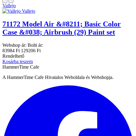
Vallejo
Vallejo
71172 Model Air &#8211; Basic Color
Case &#038; Airbrush (29) Paint set
Webshop ár:
Bolti ár:
83984 Ft
129206 Ft
Rendelhető
Kosárba teszem
HammerTime Cafe
A HammerTime Cafe Hivatalos Weboldala és Webshopja.