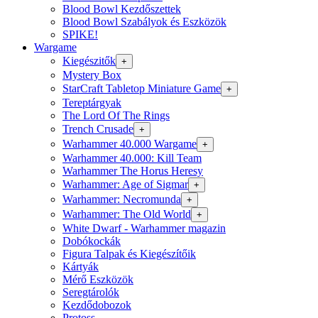
Blood Bowl Kezdőszettek
Blood Bowl Szabályok és Eszközök
SPIKE!
Wargame
Kiegészitők
+
Mystery Box
StarCraft Tabletop Miniature Game
+
Tereptárgyak
The Lord Of The Rings
Trench Crusade
+
Warhammer 40.000 Wargame
+
Warhammer 40.000: Kill Team
Warhammer The Horus Heresy
Warhammer: Age of Sigmar
+
Warhammer: Necromunda
+
Warhammer: The Old World
+
White Dwarf - Warhammer magazin
Dobókockák
Figura Talpak és Kiegészítőik
Kártyák
Mérő Eszközök
Seregtárolók
Kezdődobozok
Protoss