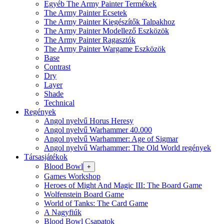
Egyéb The Army Painter Termékek
The Army Painter Ecsetek
The Army Painter Kiegészítők Talpakhoz
The Army Painter Modellező Eszközök
The Army Painter Ragasztók
The Army Painter Wargame Eszközök
Base
Contrast
Dry
Layer
Shade
Technical
Regények
Angol nyelvű Horus Heresy
Angol nyelvű Warhammer 40.000
Angol nyelvű Warhammer: Age of Sigmar
Angol nyelvű Warhammer: The Old World regények
Társasjátékok
Blood Bowl
+
Games Workshop
Heroes of Might And Magic III: The Board Game
Wolfenstein Board Game
World of Tanks: The Card Game
A Nagyfiúk
Blood Bowl Csapatok