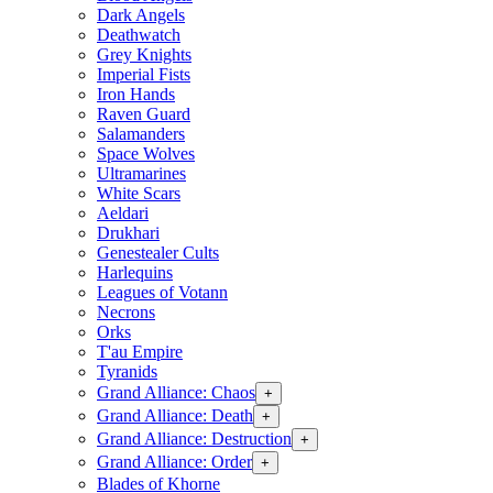
Dark Angels
Deathwatch
Grey Knights
Imperial Fists
Iron Hands
Raven Guard
Salamanders
Space Wolves
Ultramarines
White Scars
Aeldari
Drukhari
Genestealer Cults
Harlequins
Leagues of Votann
Necrons
Orks
T'au Empire
Tyranids
Grand Alliance: Chaos
+
Grand Alliance: Death
+
Grand Alliance: Destruction
+
Grand Alliance: Order
+
Blades of Khorne