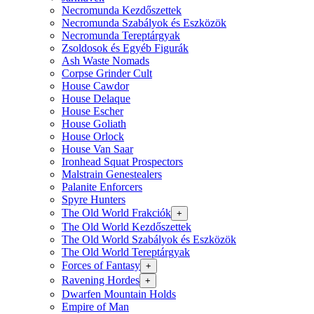
Necromunda Kezdőszettek
Necromunda Szabályok és Eszközök
Necromunda Tereptárgyak
Zsoldosok és Egyéb Figurák
Ash Waste Nomads
Corpse Grinder Cult
House Cawdor
House Delaque
House Escher
House Goliath
House Orlock
House Van Saar
Ironhead Squat Prospectors
Malstrain Genestealers
Palanite Enforcers
Spyre Hunters
The Old World Frakciók
+
The Old World Kezdőszettek
The Old World Szabályok és Eszközök
The Old World Tereptárgyak
Forces of Fantasy
+
Ravening Hordes
+
Dwarfen Mountain Holds
Empire of Man