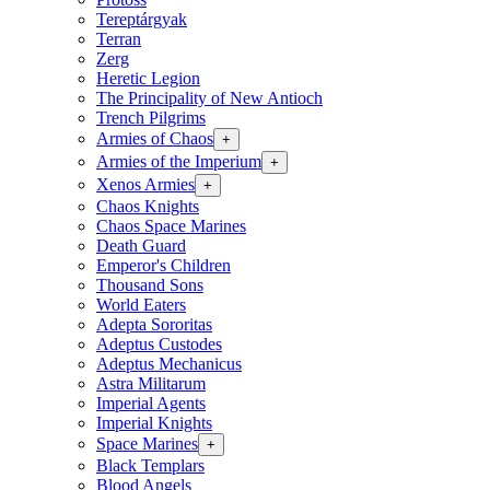
Tereptárgyak
Terran
Zerg
Heretic Legion
The Principality of New Antioch
Trench Pilgrims
Armies of Chaos
+
Armies of the Imperium
+
Xenos Armies
+
Chaos Knights
Chaos Space Marines
Death Guard
Emperor's Children
Thousand Sons
World Eaters
Adepta Sororitas
Adeptus Custodes
Adeptus Mechanicus
Astra Militarum
Imperial Agents
Imperial Knights
Space Marines
+
Black Templars
Blood Angels