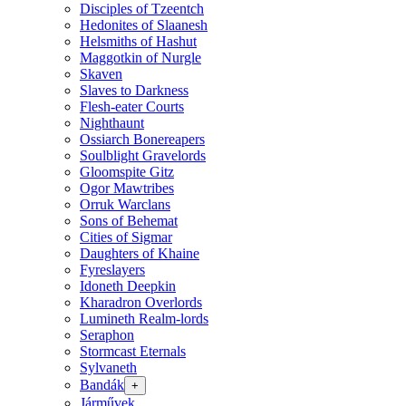
Disciples of Tzeentch
Hedonites of Slaanesh
Helsmiths of Hashut
Maggotkin of Nurgle
Skaven
Slaves to Darkness
Flesh-eater Courts
Nighthaunt
Ossiarch Bonereapers
Soulblight Gravelords
Gloomspite Gitz
Ogor Mawtribes
Orruk Warclans
Sons of Behemat
Cities of Sigmar
Daughters of Khaine
Fyreslayers
Idoneth Deepkin
Kharadron Overlords
Lumineth Realm-lords
Seraphon
Stormcast Eternals
Sylvaneth
Bandák
+
Járművek