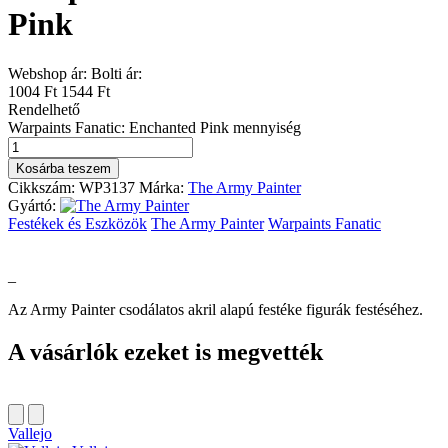
Pink
Webshop ár:
Bolti ár:
1004 Ft
1544 Ft
Rendelhető
Warpaints Fanatic: Enchanted Pink mennyiség
Kosárba teszem
Cikkszám:
WP3137
Márka:
The Army Painter
Gyártó:
Festékek és Eszközök
The Army Painter
Warpaints Fanatic
_
Az Army Painter csodálatos akril alapú festéke figurák festéséhez.
A vásárlók ezeket is megvették
Vallejo