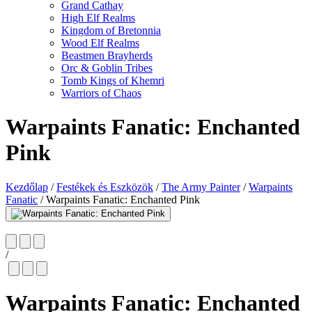
Grand Cathay
High Elf Realms
Kingdom of Bretonnia
Wood Elf Realms
Beastmen Brayherds
Orc & Goblin Tribes
Tomb Kings of Khemri
Warriors of Chaos
Warpaints Fanatic: Enchanted
Pink
Kezdőlap
/
Festékek és Eszközök
/
The Army Painter
/
Warpaints
Fanatic
/
Warpaints Fanatic: Enchanted Pink
/
Warpaints Fanatic: Enchanted