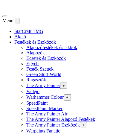
Menu
StarCraft TMG
Akció
Festékek és Eszközök
Alapozófestékek és lakkok
Alapozók
Ecsetek és Eszközök
Egyéb
Festék Szettek
Green Stuff World
Ragasztók
The Army Painter
+
Vallejo
Warhammer Colour
+
SpeedPaint
SpeedPaint Marker
The Army Painter Air
The Army Painter Alapozó Festékek
The Army Painter Eszközök
+
Warpaints Fanatic