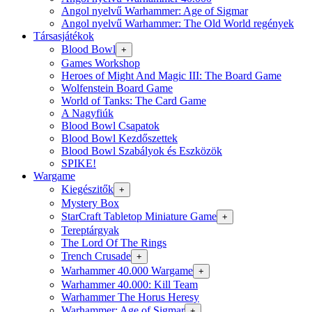
Angol nyelvű Warhammer: Age of Sigmar
Angol nyelvű Warhammer: The Old World regények
Társasjátékok
Blood Bowl
+
Games Workshop
Heroes of Might And Magic III: The Board Game
Wolfenstein Board Game
World of Tanks: The Card Game
A Nagyfiúk
Blood Bowl Csapatok
Blood Bowl Kezdőszettek
Blood Bowl Szabályok és Eszközök
SPIKE!
Wargame
Kiegészitők
+
Mystery Box
StarCraft Tabletop Miniature Game
+
Tereptárgyak
The Lord Of The Rings
Trench Crusade
+
Warhammer 40.000 Wargame
+
Warhammer 40.000: Kill Team
Warhammer The Horus Heresy
Warhammer: Age of Sigmar
+