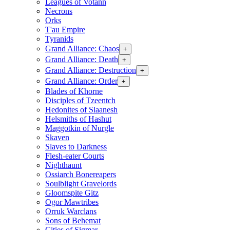
Leagues of Votann
Necrons
Orks
T'au Empire
Tyranids
Grand Alliance: Chaos
+
Grand Alliance: Death
+
Grand Alliance: Destruction
+
Grand Alliance: Order
+
Blades of Khorne
Disciples of Tzeentch
Hedonites of Slaanesh
Helsmiths of Hashut
Maggotkin of Nurgle
Skaven
Slaves to Darkness
Flesh-eater Courts
Nighthaunt
Ossiarch Bonereapers
Soulblight Gravelords
Gloomspite Gitz
Ogor Mawtribes
Orruk Warclans
Sons of Behemat
Cities of Sigmar