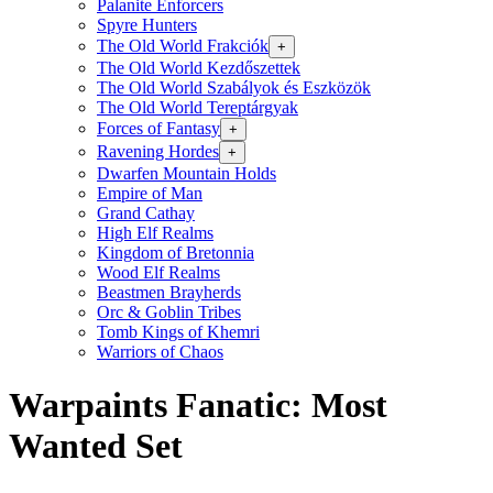
Palanite Enforcers
Spyre Hunters
The Old World Frakciók
+
The Old World Kezdőszettek
The Old World Szabályok és Eszközök
The Old World Tereptárgyak
Forces of Fantasy
+
Ravening Hordes
+
Dwarfen Mountain Holds
Empire of Man
Grand Cathay
High Elf Realms
Kingdom of Bretonnia
Wood Elf Realms
Beastmen Brayherds
Orc & Goblin Tribes
Tomb Kings of Khemri
Warriors of Chaos
Warpaints Fanatic: Most
Wanted Set