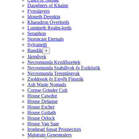
Daughters of Khaine
Fyreslayers
Idoneth Deepkin
Kharadron Overlords
Lumineth Realm-lords
Seraphon
Stormcast Eternals
Sylvaneth
Bandák
+
Járművek
Necromunda Kezdőszettek
Necromunda Szabályok és Eszközök
Necromunda Tereptárgyak
Zsoldosok és Egyéb Figurák
Ash Waste Nomads
Corpse Grinder Cult
House Cawdor
House Delaque
House Escher
House Goliath
House Orlock
House Van Saar
Ironhead Squat Prospectors
Malstrain Genestealers