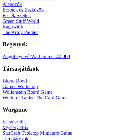
Alapozók
Ecsetek és Eszközök
Festék Szettek
Green Stuff World
Ragasztók
The Army Painter
Regények
Angol nyelvű Warhammer 40.000
Társasjátékok
Blood Bowl
Games Workshop
Wolfenstein Board Game
World of Tanks: The Card Game
Wargame
Kiegészitők
Mystery Box
StarCraft Tabletop Miniature Game
Tereptárgyak