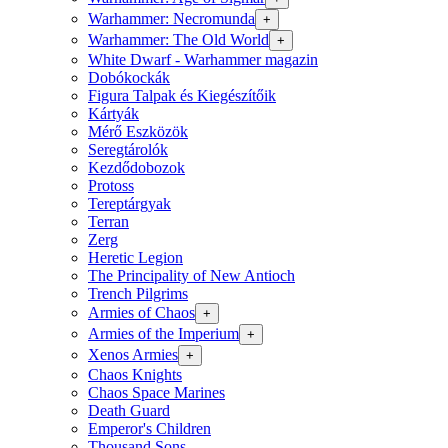
Warhammer: Necromunda
+
Warhammer: The Old World
+
White Dwarf - Warhammer magazin
Dobókockák
Figura Talpak és Kiegészítőik
Kártyák
Mérő Eszközök
Seregtárolók
Kezdődobozok
Protoss
Tereptárgyak
Terran
Zerg
Heretic Legion
The Principality of New Antioch
Trench Pilgrims
Armies of Chaos
+
Armies of the Imperium
+
Xenos Armies
+
Chaos Knights
Chaos Space Marines
Death Guard
Emperor's Children
Thousand Sons