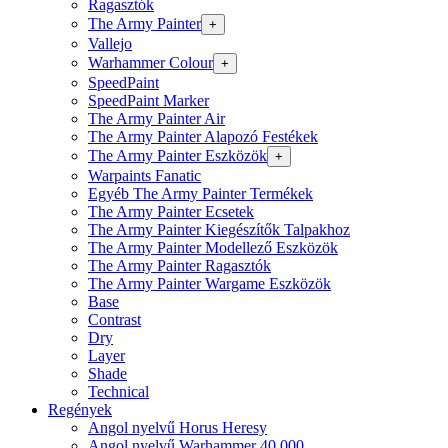
Ragasztók
The Army Painter
+
Vallejo
Warhammer Colour
+
SpeedPaint
SpeedPaint Marker
The Army Painter Air
The Army Painter Alapozó Festékek
The Army Painter Eszközök
+
Warpaints Fanatic
Egyéb The Army Painter Termékek
The Army Painter Ecsetek
The Army Painter Kiegészítők Talpakhoz
The Army Painter Modellező Eszközök
The Army Painter Ragasztók
The Army Painter Wargame Eszközök
Base
Contrast
Dry
Layer
Shade
Technical
Regények
Angol nyelvű Horus Heresy
Angol nyelvű Warhammer 40.000