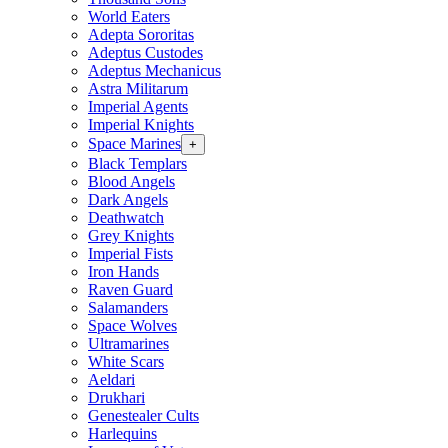
World Eaters
Adepta Sororitas
Adeptus Custodes
Adeptus Mechanicus
Astra Militarum
Imperial Agents
Imperial Knights
Space Marines
+
Black Templars
Blood Angels
Dark Angels
Deathwatch
Grey Knights
Imperial Fists
Iron Hands
Raven Guard
Salamanders
Space Wolves
Ultramarines
White Scars
Aeldari
Drukhari
Genestealer Cults
Harlequins