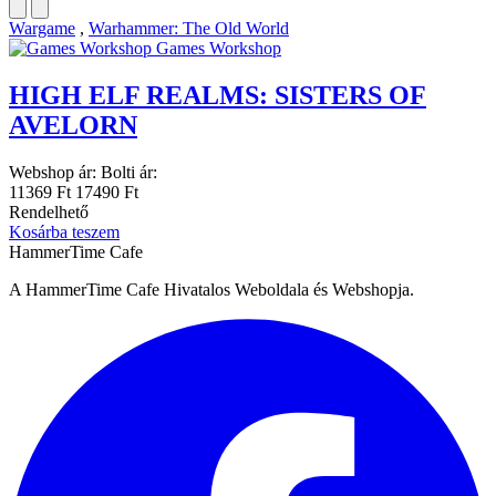
Wargame
,
Warhammer: The Old World
Games Workshop
HIGH ELF REALMS: SISTERS OF
AVELORN
Webshop ár:
Bolti ár:
11369 Ft
17490 Ft
Rendelhető
Kosárba teszem
HammerTime Cafe
A HammerTime Cafe Hivatalos Weboldala és Webshopja.