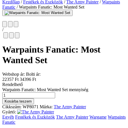
Kezdőlap
/
Festékek és Eszközök
/
The Army Painter
/
Warpaints
Fanatic
/
Warpaints Fanatic: Most Wanted Set
/
Warpaints Fanatic: Most
Wanted Set
Webshop ár:
Bolti ár:
22357 Ft
34396 Ft
Rendelhető
Warpaints Fanatic: Most Wanted Set mennyiség
Kosárba teszem
Cikkszám:
WP8071
Márka:
The Army Painter
Gyártó:
Egyéb
Festékek és Eszközök
The Army Painter
Wargame
Warpaints
Fanatic