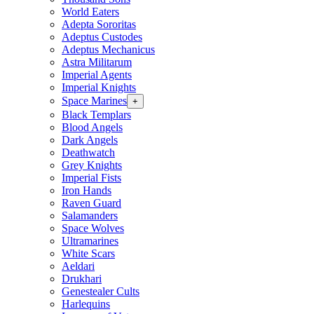
World Eaters
Adepta Sororitas
Adeptus Custodes
Adeptus Mechanicus
Astra Militarum
Imperial Agents
Imperial Knights
Space Marines
+
Black Templars
Blood Angels
Dark Angels
Deathwatch
Grey Knights
Imperial Fists
Iron Hands
Raven Guard
Salamanders
Space Wolves
Ultramarines
White Scars
Aeldari
Drukhari
Genestealer Cults
Harlequins