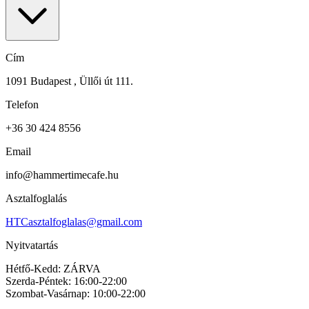
Cím
1091 Budapest , Üllői út 111.
Telefon
+36 30 424 8556
Email
info@hammertimecafe.hu
Asztalfoglalás
HTCasztalfoglalas@gmail.com
Nyitvatartás
Hétfő-Kedd: ZÁRVA
Szerda-Péntek: 16:00-22:00
Szombat-Vasárnap: 10:00-22:00