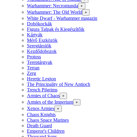
Warhammer: Necromunda
+
Warhammer: The Old World
+
White Dwarf - Warhammer magazin
Dobókockák
Figura Talpak és Kiegészítőik
Kártyák
Mérő Eszközök
Seregtárolók
Kezdődobozok
Protoss
Tereptárgyak
Terran
Zerg
Heretic Legion
The Principality of New Antioch
Trench Pilgrims
Armies of Chaos
+
Armies of the Imperium
+
Xenos Armies
+
Chaos Knights
Chaos Space Marines
Death Guard
Emperor's Children
Thousand Sons