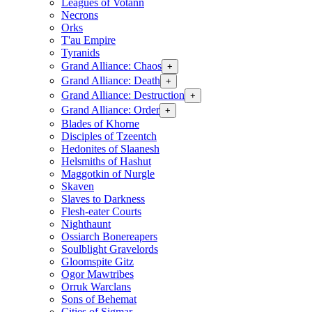
Leagues of Votann
Necrons
Orks
T'au Empire
Tyranids
Grand Alliance: Chaos
+
Grand Alliance: Death
+
Grand Alliance: Destruction
+
Grand Alliance: Order
+
Blades of Khorne
Disciples of Tzeentch
Hedonites of Slaanesh
Helsmiths of Hashut
Maggotkin of Nurgle
Skaven
Slaves to Darkness
Flesh-eater Courts
Nighthaunt
Ossiarch Bonereapers
Soulblight Gravelords
Gloomspite Gitz
Ogor Mawtribes
Orruk Warclans
Sons of Behemat
Cities of Sigmar