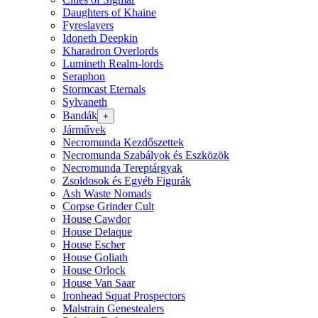
Daughters of Khaine
Fyreslayers
Idoneth Deepkin
Kharadron Overlords
Lumineth Realm-lords
Seraphon
Stormcast Eternals
Sylvaneth
Bandák
+
Járművek
Necromunda Kezdőszettek
Necromunda Szabályok és Eszközök
Necromunda Tereptárgyak
Zsoldosok és Egyéb Figurák
Ash Waste Nomads
Corpse Grinder Cult
House Cawdor
House Delaque
House Escher
House Goliath
House Orlock
House Van Saar
Ironhead Squat Prospectors
Malstrain Genestealers