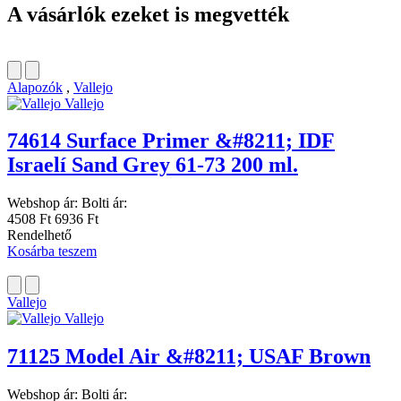
A vásárlók ezeket is megvették
Alapozók
,
Vallejo
Vallejo
74614 Surface Primer &#8211; IDF
Israelí Sand Grey 61-73 200 ml.
Webshop ár:
Bolti ár:
4508 Ft
6936 Ft
Rendelhető
Kosárba teszem
Vallejo
Vallejo
71125 Model Air &#8211; USAF Brown
Webshop ár:
Bolti ár: