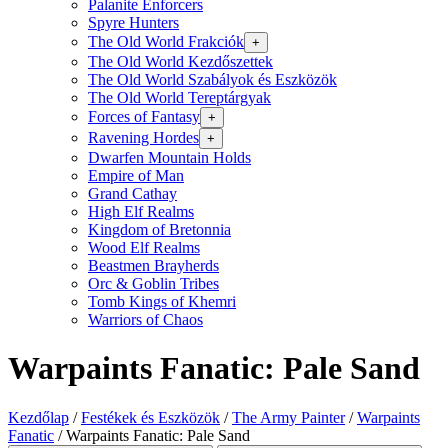
Palanite Enforcers
Spyre Hunters
The Old World Frakciók
+
The Old World Kezdőszettek
The Old World Szabályok és Eszközök
The Old World Tereptárgyak
Forces of Fantasy
+
Ravening Hordes
+
Dwarfen Mountain Holds
Empire of Man
Grand Cathay
High Elf Realms
Kingdom of Bretonnia
Wood Elf Realms
Beastmen Brayherds
Orc & Goblin Tribes
Tomb Kings of Khemri
Warriors of Chaos
Warpaints Fanatic: Pale Sand
Kezdőlap
/
Festékek és Eszközök
/
The Army Painter
/
Warpaints
Fanatic
/
Warpaints Fanatic: Pale Sand