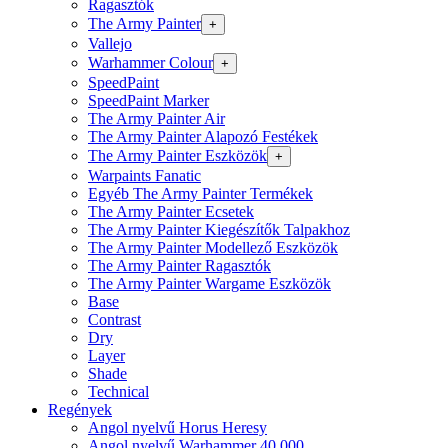
Ragasztók
The Army Painter
+
Vallejo
Warhammer Colour
+
SpeedPaint
SpeedPaint Marker
The Army Painter Air
The Army Painter Alapozó Festékek
The Army Painter Eszközök
+
Warpaints Fanatic
Egyéb The Army Painter Termékek
The Army Painter Ecsetek
The Army Painter Kiegészítők Talpakhoz
The Army Painter Modellező Eszközök
The Army Painter Ragasztók
The Army Painter Wargame Eszközök
Base
Contrast
Dry
Layer
Shade
Technical
Regények
Angol nyelvű Horus Heresy
Angol nyelvű Warhammer 40.000