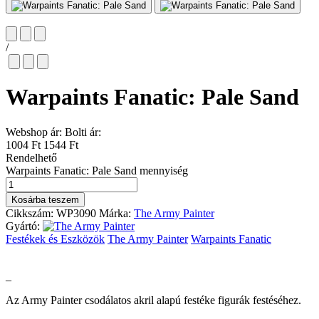
/
Warpaints Fanatic: Pale Sand
Webshop ár:
Bolti ár:
1004 Ft
1544 Ft
Rendelhető
Warpaints Fanatic: Pale Sand mennyiség
Kosárba teszem
Cikkszám:
WP3090
Márka:
The Army Painter
Gyártó:
Festékek és Eszközök
The Army Painter
Warpaints Fanatic
_
Az Army Painter csodálatos akril alapú festéke figurák festéséhez.