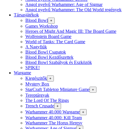
Angol nyelvű Warhammer: Age of Sigmar
Angol nyelvű Warhammer: The Old World regények
Társasjátékok
Blood Bowl
+
Games Workshop
Heroes of Might And Magic III: The Board Game
Wolfenstein Board Game
World of Tanks: The Card Game
A Nagyfiúk
Blood Bowl Csapatok
Blood Bowl Kezdőszettek
Blood Bowl Szabályok és Eszközök
SPIKE!
Wargame
Kiegészitők
+
Mystery Box
StarCraft Tabletop Miniature Game
+
Tereptárgyak
The Lord Of The Rings
Trench Crusade
+
Warhammer 40.000 Wargame
+
Warhammer 40.000: Kill Team
Warhammer The Horus Heresy
Warhammer: Age of Sigmar
+