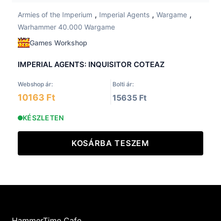
,
,
,
Armies of the Imperium
Imperial Agents
Wargame
Warhammer 40.000 Wargame
Games Workshop
IMPERIAL AGENTS: INQUISITOR COTEAZ
Webshop ár:
Bolti ár:
10163 Ft
15635 Ft
KÉSZLETEN
KOSÁRBA TESZEM
HammerTime Cafe