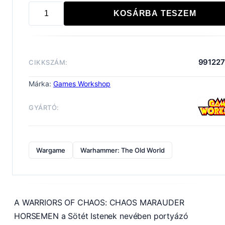
KOSÁRBA TESZEM
WARRIORS
OF
CHAOS:
CHAOS
991227
CIKKSZÁM:
MARAUDER
HORSEMEN
Márka:
Games Workshop
mennyiség
GYÁRTÓ:
Wargame
Warhammer: The Old World
A WARRIORS OF CHAOS: CHAOS MARAUDER
HORSEMEN a Sötét Istenek nevében portyázó