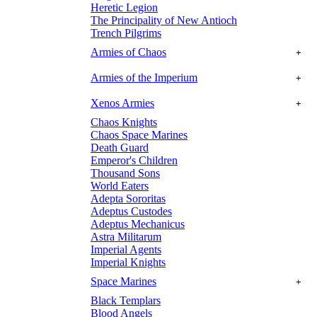
Heretic Legion
The Principality of New Antioch
Trench Pilgrims
Armies of Chaos
+
Armies of the Imperium
+
Xenos Armies
+
Chaos Knights
Chaos Space Marines
Death Guard
Emperor's Children
Thousand Sons
World Eaters
Adepta Sororitas
Adeptus Custodes
Adeptus Mechanicus
Astra Militarum
Imperial Agents
Imperial Knights
Space Marines
+
Black Templars
Blood Angels