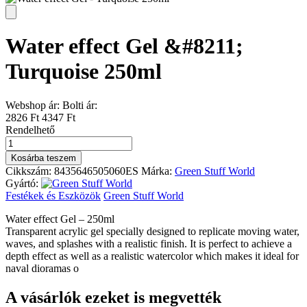
Water effect Gel &#8211;
Turquoise 250ml
Webshop ár:
Bolti ár:
2826 Ft
4347 Ft
Rendelhető
Water
effect
Kosárba teszem
Gel
Cikkszám:
8435646505060ES
Márka:
Green Stuff World
-
Gyártó:
Turquoise
Festékek és Eszközök
Green Stuff World
250ml
mennyiség
Water effect Gel – 250ml
Transparent acrylic gel specially designed to replicate moving water,
waves, and splashes with a realistic finish. It is perfect to achieve a
depth effect as well as a realistic watercolor which makes it ideal for
naval dioramas o
A vásárlók ezeket is megvették