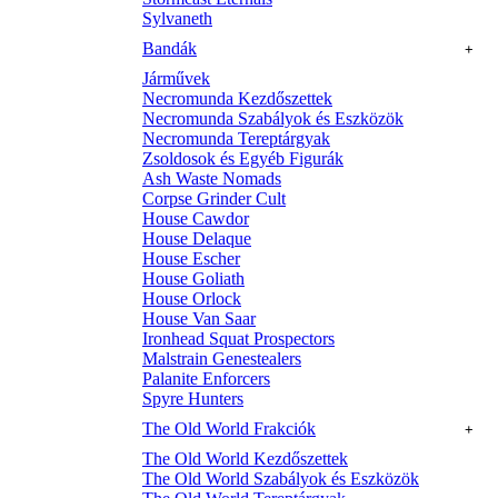
Sylvaneth
Bandák
+
Járművek
Necromunda Kezdőszettek
Necromunda Szabályok és Eszközök
Necromunda Tereptárgyak
Zsoldosok és Egyéb Figurák
Ash Waste Nomads
Corpse Grinder Cult
House Cawdor
House Delaque
House Escher
House Goliath
House Orlock
House Van Saar
Ironhead Squat Prospectors
Malstrain Genestealers
Palanite Enforcers
Spyre Hunters
The Old World Frakciók
+
The Old World Kezdőszettek
The Old World Szabályok és Eszközök