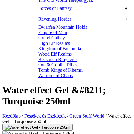
The Old World Tereptárgyak
Forces of Fantasy
+
Ravening Hordes
+
Dwarfen Mountain Holds
Empire of Man
Grand Cathay
High Elf Realms
Kingdom of Bretonnia
Wood Elf Realms
Beastmen Brayherds
Orc & Goblin Tribes
Tomb Kings of Khemri
Warriors of Chaos
Water effect Gel &#8211;
Turquoise 250ml
Kezdőlap
/
Festékek és Eszközök
/
Green Stuff World
/
Water effect
Gel – Turquoise 250ml