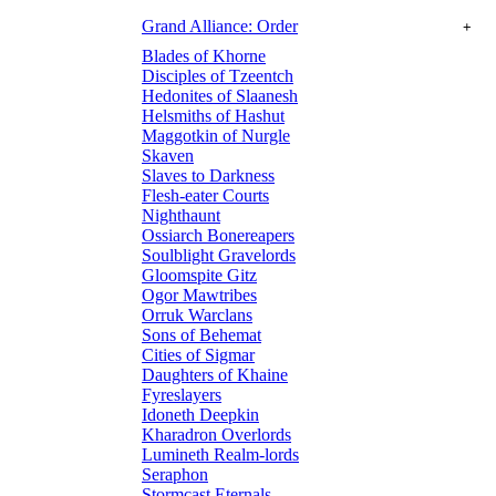
Grand Alliance: Order
+
Blades of Khorne
Disciples of Tzeentch
Hedonites of Slaanesh
Helsmiths of Hashut
Maggotkin of Nurgle
Skaven
Slaves to Darkness
Flesh-eater Courts
Nighthaunt
Ossiarch Bonereapers
Soulblight Gravelords
Gloomspite Gitz
Ogor Mawtribes
Orruk Warclans
Sons of Behemat
Cities of Sigmar
Daughters of Khaine
Fyreslayers
Idoneth Deepkin
Kharadron Overlords
Lumineth Realm-lords
Seraphon
Stormcast Eternals