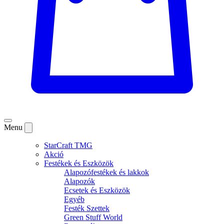
Menu
StarCraft TMG
Akció
Festékek és Eszközök
Alapozófestékek és lakkok
Alapozók
Ecsetek és Eszközök
Egyéb
Festék Szettek
Green Stuff World