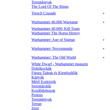
Tereptárgyak
The Lord Of The Rings
Trench Crusade
+
Warhammer 40.000 Wargame
+
Warhammer 40.000: Kill Team
Warhammer The Horus Heresy
Warhammer: Age of Sigmar
+
Warhammer: Necromunda
+
Warhammer: The Old World
+
White Dwarf - Warhammer magazin
Dobókockák
Figura Talpak és Kiegészítőik
Kártyák
Mérő Eszközök
Seregtárolók
Kezdődobozok
Protoss
Tereptárgyak
Terran
Zerg