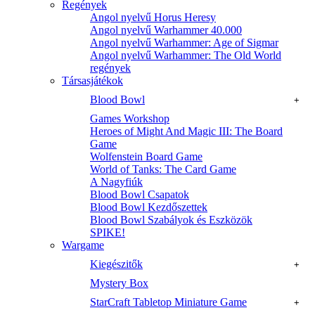
Regények
Angol nyelvű Horus Heresy
Angol nyelvű Warhammer 40.000
Angol nyelvű Warhammer: Age of Sigmar
Angol nyelvű Warhammer: The Old World
regények
Társasjátékok
Blood Bowl
+
Games Workshop
Heroes of Might And Magic III: The Board
Game
Wolfenstein Board Game
World of Tanks: The Card Game
A Nagyfiúk
Blood Bowl Csapatok
Blood Bowl Kezdőszettek
Blood Bowl Szabályok és Eszközök
SPIKE!
Wargame
Kiegészitők
+
Mystery Box
StarCraft Tabletop Miniature Game
+