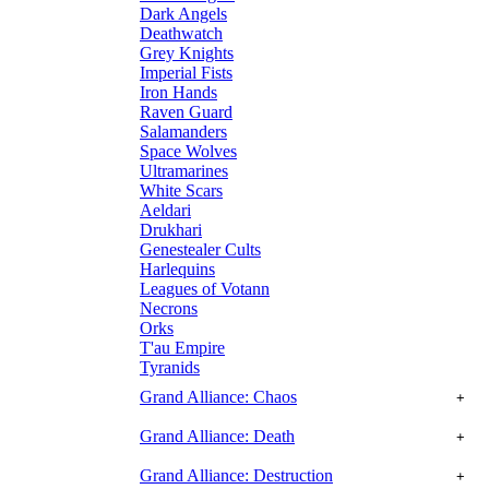
Dark Angels
Deathwatch
Grey Knights
Imperial Fists
Iron Hands
Raven Guard
Salamanders
Space Wolves
Ultramarines
White Scars
Aeldari
Drukhari
Genestealer Cults
Harlequins
Leagues of Votann
Necrons
Orks
T'au Empire
Tyranids
Grand Alliance: Chaos
+
Grand Alliance: Death
+
Grand Alliance: Destruction
+