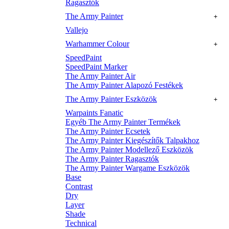
Ragasztók
The Army Painter
+
Vallejo
Warhammer Colour
+
SpeedPaint
SpeedPaint Marker
The Army Painter Air
The Army Painter Alapozó Festékek
The Army Painter Eszközök
+
Warpaints Fanatic
Egyéb The Army Painter Termékek
The Army Painter Ecsetek
The Army Painter Kiegészítők Talpakhoz
The Army Painter Modellező Eszközök
The Army Painter Ragasztók
The Army Painter Wargame Eszközök
Base
Contrast
Dry
Layer
Shade
Technical