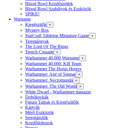
Blood Bowl Kezdőszettek
Blood Bowl Szabályok és Eszközök
SPIKE!
Wargame
Kiegészitők
+
Mystery Box
StarCraft Tabletop Miniature Game
+
Tereptárgyak
The Lord Of The Rings
Trench Crusade
+
Warhammer 40.000 Wargame
+
Warhammer 40.000: Kill Team
Warhammer The Horus Heresy
Warhammer: Age of Sigmar
+
Warhammer: Necromunda
+
Warhammer: The Old World
+
White Dwarf - Warhammer magazin
Dobókockák
Figura Talpak és Kiegészítőik
Kártyák
Mérő Eszközök
Seregtárolók
Kezdődobozok
Protoss