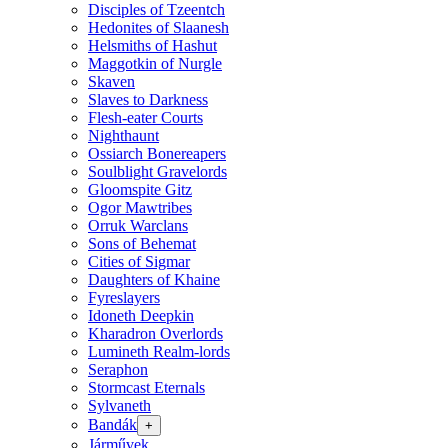
Disciples of Tzeentch
Hedonites of Slaanesh
Helsmiths of Hashut
Maggotkin of Nurgle
Skaven
Slaves to Darkness
Flesh-eater Courts
Nighthaunt
Ossiarch Bonereapers
Soulblight Gravelords
Gloomspite Gitz
Ogor Mawtribes
Orruk Warclans
Sons of Behemat
Cities of Sigmar
Daughters of Khaine
Fyreslayers
Idoneth Deepkin
Kharadron Overlords
Lumineth Realm-lords
Seraphon
Stormcast Eternals
Sylvaneth
Bandák
+
Járművek