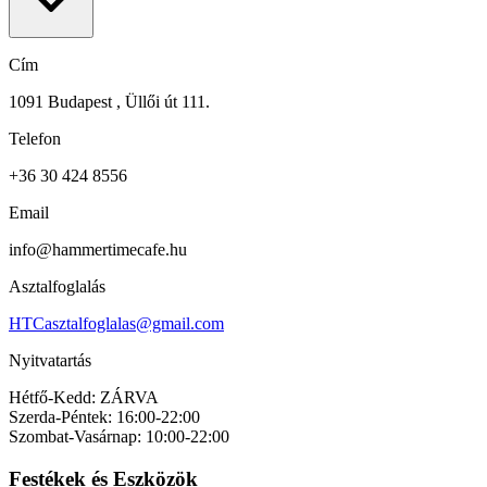
Cím
1091 Budapest , Üllői út 111.
Telefon
+36 30 424 8556
Email
info@hammertimecafe.hu
Asztalfoglalás
HTCasztalfoglalas@gmail.com
Nyitvatartás
Hétfő-Kedd: ZÁRVA
Szerda-Péntek: 16:00-22:00
Szombat-Vasárnap: 10:00-22:00
Festékek és Eszközök