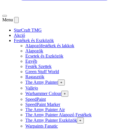
Menu
StarCraft TMG
Akció
Festékek és Eszközök
Alapozófestékek és lakkok
Alapozók
Ecsetek és Eszközök
Egyéb
Festék Szettek
Green Stuff World
Ragasztók
The Army Painter
+
Vallejo
Warhammer Colour
+
SpeedPaint
SpeedPaint Marker
The Army Painter Air
The Army Painter Alapozó Festékek
The Army Painter Eszközök
+
Warpaints Fanatic