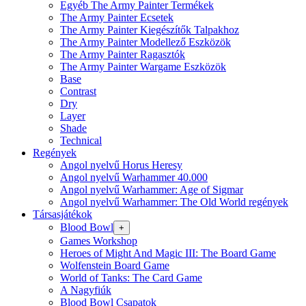
Egyéb The Army Painter Termékek
The Army Painter Ecsetek
The Army Painter Kiegészítők Talpakhoz
The Army Painter Modellező Eszközök
The Army Painter Ragasztók
The Army Painter Wargame Eszközök
Base
Contrast
Dry
Layer
Shade
Technical
Regények
Angol nyelvű Horus Heresy
Angol nyelvű Warhammer 40.000
Angol nyelvű Warhammer: Age of Sigmar
Angol nyelvű Warhammer: The Old World regények
Társasjátékok
Blood Bowl
+
Games Workshop
Heroes of Might And Magic III: The Board Game
Wolfenstein Board Game
World of Tanks: The Card Game
A Nagyfiúk
Blood Bowl Csapatok