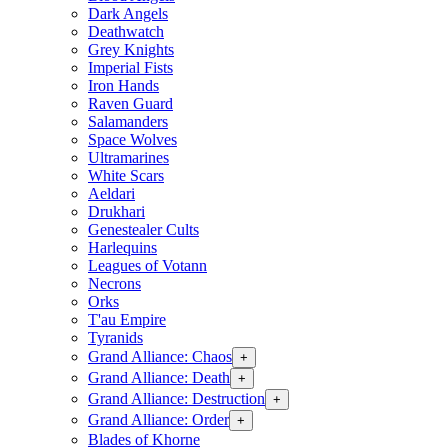
Dark Angels
Deathwatch
Grey Knights
Imperial Fists
Iron Hands
Raven Guard
Salamanders
Space Wolves
Ultramarines
White Scars
Aeldari
Drukhari
Genestealer Cults
Harlequins
Leagues of Votann
Necrons
Orks
T'au Empire
Tyranids
Grand Alliance: Chaos
+
Grand Alliance: Death
+
Grand Alliance: Destruction
+
Grand Alliance: Order
+
Blades of Khorne