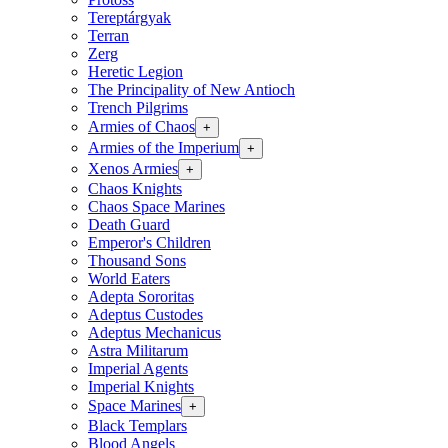
Tereptárgyak
Terran
Zerg
Heretic Legion
The Principality of New Antioch
Trench Pilgrims
Armies of Chaos
+
Armies of the Imperium
+
Xenos Armies
+
Chaos Knights
Chaos Space Marines
Death Guard
Emperor's Children
Thousand Sons
World Eaters
Adepta Sororitas
Adeptus Custodes
Adeptus Mechanicus
Astra Militarum
Imperial Agents
Imperial Knights
Space Marines
+
Black Templars
Blood Angels