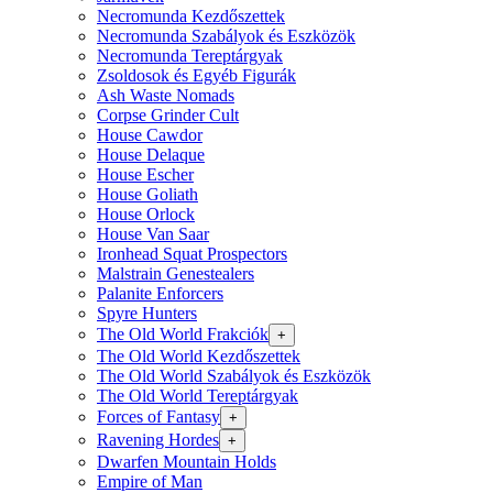
Necromunda Kezdőszettek
Necromunda Szabályok és Eszközök
Necromunda Tereptárgyak
Zsoldosok és Egyéb Figurák
Ash Waste Nomads
Corpse Grinder Cult
House Cawdor
House Delaque
House Escher
House Goliath
House Orlock
House Van Saar
Ironhead Squat Prospectors
Malstrain Genestealers
Palanite Enforcers
Spyre Hunters
The Old World Frakciók
+
The Old World Kezdőszettek
The Old World Szabályok és Eszközök
The Old World Tereptárgyak
Forces of Fantasy
+
Ravening Hordes
+
Dwarfen Mountain Holds
Empire of Man