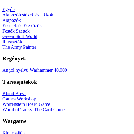
Egyéb
Alapozófestékek és lakkok
Alapozók
Ecsetek és Eszközök
Festék Szettek
Green Stuff World
Ragasztók
The Army Painter
Regények
Angol nyelvű Warhammer 40.000
Társasjátékok
Blood Bowl
Games Workshop
Wolfenstein Board Game
World of Tanks: The Card Game
Wargame
Kiegészitők