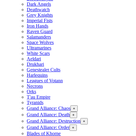
Dark Angels
Deathwatch
Grey Knights
Imperial Fists
Iron Hands
Raven Guard
Salamanders
Space Wolves
Ultramarines
White Scars
Aeldari
Drukhari
Genestealer Cults
Harlequins
Leagues of Votann
Necrons
Orks
T'au Empire
Tyranids
Grand Alliance: Chaos
+
Grand Alliance: Death
+
Grand Alliance: Destruction
+
Grand Alliance: Order
+
Blades of Khorne