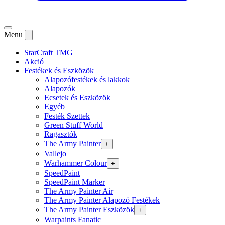
Menu
StarCraft TMG
Akció
Festékek és Eszközök
Alapozófestékek és lakkok
Alapozók
Ecsetek és Eszközök
Egyéb
Festék Szettek
Green Stuff World
Ragasztók
The Army Painter
+
Vallejo
Warhammer Colour
+
SpeedPaint
SpeedPaint Marker
The Army Painter Air
The Army Painter Alapozó Festékek
The Army Painter Eszközök
+
Warpaints Fanatic