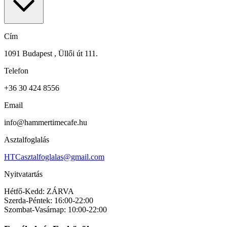
Cím
1091 Budapest , Üllői út 111.
Telefon
+36 30 424 8556
Email
info@hammertimecafe.hu
Asztalfoglalás
HTCasztalfoglalas@gmail.com
Nyitvatartás
Hétfő-Kedd: ZÁRVA
Szerda-Péntek: 16:00-22:00
Szombat-Vasárnap: 10:00-22:00