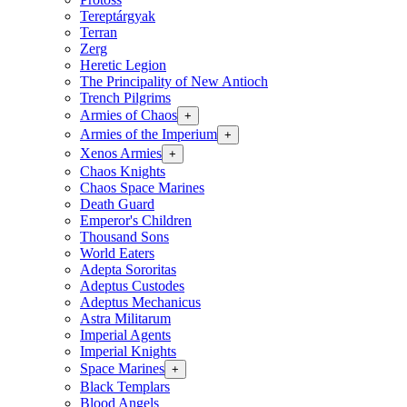
Tereptárgyak
Terran
Zerg
Heretic Legion
The Principality of New Antioch
Trench Pilgrims
Armies of Chaos
+
Armies of the Imperium
+
Xenos Armies
+
Chaos Knights
Chaos Space Marines
Death Guard
Emperor's Children
Thousand Sons
World Eaters
Adepta Sororitas
Adeptus Custodes
Adeptus Mechanicus
Astra Militarum
Imperial Agents
Imperial Knights
Space Marines
+
Black Templars
Blood Angels