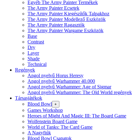
Egyéb The Army Painter Termékek
The Army Painter Ecsetek
The Army Painter Kiegészítők Talpakhoz
The Army Painter Modellező Eszközök
The Army Painter Ragasztók
The Army Painter Wargame Eszközök
Base
Contrast
Dry
Layer
Shade
Technical
Regények
Angol nyelvű Horus Heresy
Angol nyelvű Warhammer 40.000
Angol nyelvű Warhammer: Age of Sigmar
Angol nyelvű Warhammer: The Old World regények
Társasjátékok
Blood Bowl
+
Games Workshop
Heroes of Might And Magic III: The Board Game
Wolfenstein Board Game
World of Tanks: The Card Game
A Nagyfiúk
Blood Bowl Csapatok