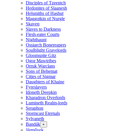
Disciples of Tzeentch
Hedonites of Slaanesh
Helsmiths of Hashut
Maggotkin of Nurgle
Skaven
Slaves to Darkness
Flesh-eater Courts
Nighthaunt
Ossiarch Bonereapers
Soulblight Gravelords
Gloomspite Gitz
Ogor Mawtribes
Orruk Warclans
Sons of Behemat
Cities of Sigmar
Daughters of Khaine
Fyreslayers
Idoneth Deepkin
Kharadron Overlords
Lumineth Realm-lords
Seraphon
Stormcast Eternals
Sylvaneth
Bandák
+
Járművek