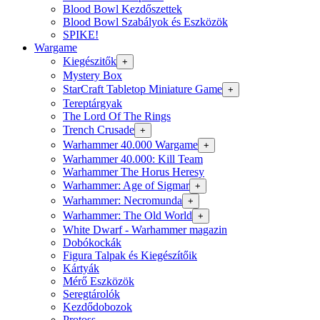
Blood Bowl Kezdőszettek
Blood Bowl Szabályok és Eszközök
SPIKE!
Wargame
Kiegészitők
+
Mystery Box
StarCraft Tabletop Miniature Game
+
Tereptárgyak
The Lord Of The Rings
Trench Crusade
+
Warhammer 40.000 Wargame
+
Warhammer 40.000: Kill Team
Warhammer The Horus Heresy
Warhammer: Age of Sigmar
+
Warhammer: Necromunda
+
Warhammer: The Old World
+
White Dwarf - Warhammer magazin
Dobókockák
Figura Talpak és Kiegészítőik
Kártyák
Mérő Eszközök
Seregtárolók
Kezdődobozok
Protoss