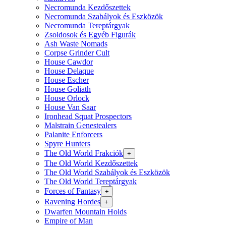
Necromunda Kezdőszettek
Necromunda Szabályok és Eszközök
Necromunda Tereptárgyak
Zsoldosok és Egyéb Figurák
Ash Waste Nomads
Corpse Grinder Cult
House Cawdor
House Delaque
House Escher
House Goliath
House Orlock
House Van Saar
Ironhead Squat Prospectors
Malstrain Genestealers
Palanite Enforcers
Spyre Hunters
The Old World Frakciók
+
The Old World Kezdőszettek
The Old World Szabályok és Eszközök
The Old World Tereptárgyak
Forces of Fantasy
+
Ravening Hordes
+
Dwarfen Mountain Holds
Empire of Man