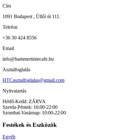
Cím
1091 Budapest , Üllői út 111.
Telefon
+36 30 424 8556
Email
info@hammertimecafe.hu
Asztalfoglalás
HTCasztalfoglalas@gmail.com
Nyitvatartás
Hétfő-Kedd: ZÁRVA
Szerda-Péntek: 16:00-22:00
Szombat-Vasárnap: 10:00-22:00
Festékek és Eszközök
Egyéb