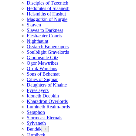
Disciples of Tzeentch
Hedonites of Slaanesh
Helsmiths of Hashut
Maggotkin of Nurgle
Skaven
Slaves to Darkness
Flesh-eater Courts
Nighthaunt
Ossiarch Bonereapers
Soulblight Gravelords
Gloomspite Gitz
Ogor Mawtribes
Orruk Warclans
Sons of Behemat
Cities of Sigmar
Daughters of Khaine
Fyreslayers
Idoneth Deepkin
Kharadron Overlords
Lumineth Realm-lords
Seraphon
Stormcast Eternals
Sylvaneth
Bandák
+
Járművek