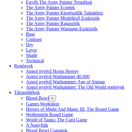
Egyéb The Army Painter Termékek
The Army Painter Ecsetek
The Army Painter Kiegészítők Talpakhoz
The Army Painter Modellező Eszközök
The Army Painter Ragasztók
The Army Painter Wargame Eszközök
Base
Contrast
Dry
Layer
Shade
Technical
Regények
Angol nyelvű Horus Heresy
Angol nyelvű Warhammer 40.000
Angol nyelvű Warhammer: Age of Sigmar
Angol nyelvű Warhammer: The Old World regények
Társasjátékok
Blood Bowl
+
Games Workshop
Heroes of Might And Magic III: The Board Game
Wolfenstein Board Game
World of Tanks: The Card Game
A Nagyfiúk
Blood Bowl Csapatok