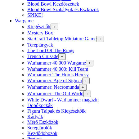
Blood Bowl Kezdőszettek
Blood Bowl Szabályok és Eszközök
SPIKE!
Wargame
Kiegészitők
+
Mystery Box
StarCraft Tabletop Miniature Game
+
Tereptárgyak
The Lord Of The Rings
Trench Crusade
+
Warhammer 40.000 Wargame
+
Warhammer 40.000: Kill Team
Warhammer The Horus Heresy
Warhammer: Age of Sigmar
+
Warhammer: Necromunda
+
Warhammer: The Old World
+
White Dwarf - Warhammer magazin
Dobókockák
Figura Talpak és Kiegészítőik
Kártyák
Mérő Eszközök
Seregtárolók
Kezdődobozok
Protoss