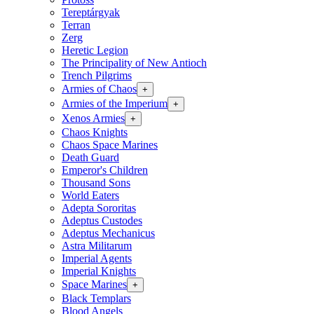
Tereptárgyak
Terran
Zerg
Heretic Legion
The Principality of New Antioch
Trench Pilgrims
Armies of Chaos
+
Armies of the Imperium
+
Xenos Armies
+
Chaos Knights
Chaos Space Marines
Death Guard
Emperor's Children
Thousand Sons
World Eaters
Adepta Sororitas
Adeptus Custodes
Adeptus Mechanicus
Astra Militarum
Imperial Agents
Imperial Knights
Space Marines
+
Black Templars
Blood Angels