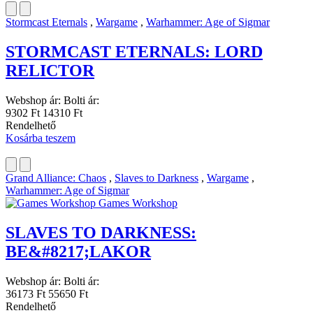
Stormcast Eternals
,
Wargame
,
Warhammer: Age of Sigmar
STORMCAST ETERNALS: LORD
RELICTOR
Webshop ár:
Bolti ár:
9302 Ft
14310 Ft
Rendelhető
Kosárba teszem
Grand Alliance: Chaos
,
Slaves to Darkness
,
Wargame
,
Warhammer: Age of Sigmar
Games Workshop
SLAVES TO DARKNESS:
BE&#8217;LAKOR
Webshop ár:
Bolti ár:
36173 Ft
55650 Ft
Rendelhető