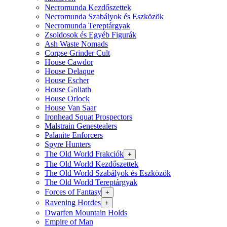
Necromunda Kezdőszettek
Necromunda Szabályok és Eszközök
Necromunda Tereptárgyak
Zsoldosok és Egyéb Figurák
Ash Waste Nomads
Corpse Grinder Cult
House Cawdor
House Delaque
House Escher
House Goliath
House Orlock
House Van Saar
Ironhead Squat Prospectors
Malstrain Genestealers
Palanite Enforcers
Spyre Hunters
The Old World Frakciók
+
The Old World Kezdőszettek
The Old World Szabályok és Eszközök
The Old World Tereptárgyak
Forces of Fantasy
+
Ravening Hordes
+
Dwarfen Mountain Holds
Empire of Man