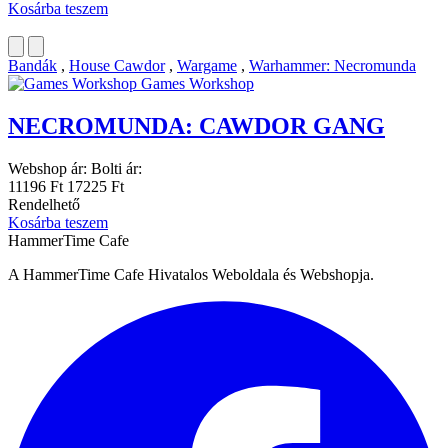
Kosárba teszem
Bandák
,
House Cawdor
,
Wargame
,
Warhammer: Necromunda
Games Workshop
NECROMUNDA: CAWDOR GANG
Webshop ár:
Bolti ár:
11196 Ft
17225 Ft
Rendelhető
Kosárba teszem
HammerTime Cafe
A HammerTime Cafe Hivatalos Weboldala és Webshopja.