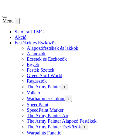
Menu
StarCraft TMG
Akció
Festékek és Eszközök
Alapozófestékek és lakkok
Alapozók
Ecsetek és Eszközök
Egyéb
Festék Szettek
Green Stuff World
Ragasztók
The Army Painter
+
Vallejo
Warhammer Colour
+
SpeedPaint
SpeedPaint Marker
The Army Painter Air
The Army Painter Alapozó Festékek
The Army Painter Eszközök
+
Warpaints Fanatic