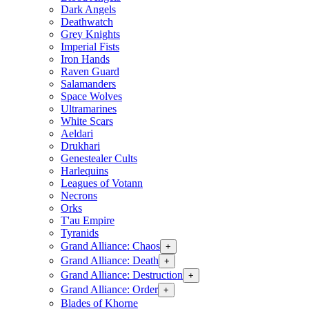
Dark Angels
Deathwatch
Grey Knights
Imperial Fists
Iron Hands
Raven Guard
Salamanders
Space Wolves
Ultramarines
White Scars
Aeldari
Drukhari
Genestealer Cults
Harlequins
Leagues of Votann
Necrons
Orks
T'au Empire
Tyranids
Grand Alliance: Chaos
+
Grand Alliance: Death
+
Grand Alliance: Destruction
+
Grand Alliance: Order
+
Blades of Khorne