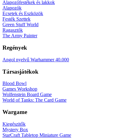
Alapozófestékek és lakkok
Alapozók
Ecsetek és Eszközök
Festék Szettek
Green Stuff World
Ragasztók
The Army Painter
Regények
Angol nyelvű Warhammer 40.000
Társasjátékok
Blood Bowl
Games Workshop
Wolfenstein Board Game
World of Tanks: The Card Game
Wargame
Kiegészitők
Mystery Box
StarCraft Tabletop Miniature Game