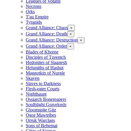
Leagues of Votann
Necrons
Orks
T'au Empire
Tyranids
Grand Alliance: Chaos
+
Grand Alliance: Death
+
Grand Alliance: Destruction
+
Grand Alliance: Order
+
Blades of Khorne
Disciples of Tzeentch
Hedonites of Slaanesh
Helsmiths of Hashut
Maggotkin of Nurgle
Skaven
Slaves to Darkness
Flesh-eater Courts
Nighthaunt
Ossiarch Bonereapers
Soulblight Gravelords
Gloomspite Gitz
Ogor Mawtribes
Orruk Warclans
Sons of Behemat
Cities of Sigmar