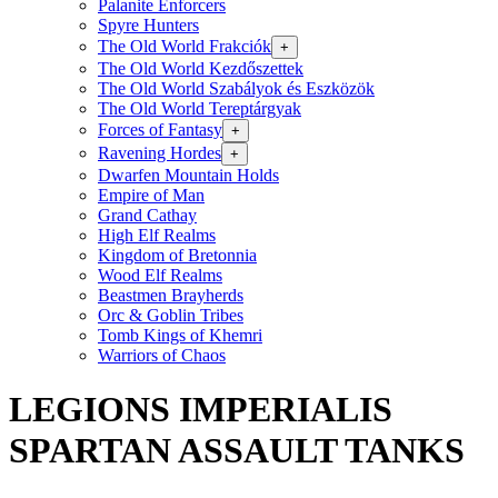
Palanite Enforcers
Spyre Hunters
The Old World Frakciók
+
The Old World Kezdőszettek
The Old World Szabályok és Eszközök
The Old World Tereptárgyak
Forces of Fantasy
+
Ravening Hordes
+
Dwarfen Mountain Holds
Empire of Man
Grand Cathay
High Elf Realms
Kingdom of Bretonnia
Wood Elf Realms
Beastmen Brayherds
Orc & Goblin Tribes
Tomb Kings of Khemri
Warriors of Chaos
LEGIONS IMPERIALIS
SPARTAN ASSAULT TANKS