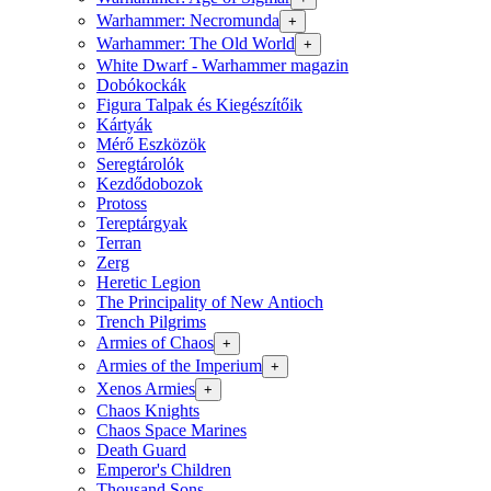
Warhammer: Necromunda
+
Warhammer: The Old World
+
White Dwarf - Warhammer magazin
Dobókockák
Figura Talpak és Kiegészítőik
Kártyák
Mérő Eszközök
Seregtárolók
Kezdődobozok
Protoss
Tereptárgyak
Terran
Zerg
Heretic Legion
The Principality of New Antioch
Trench Pilgrims
Armies of Chaos
+
Armies of the Imperium
+
Xenos Armies
+
Chaos Knights
Chaos Space Marines
Death Guard
Emperor's Children
Thousand Sons