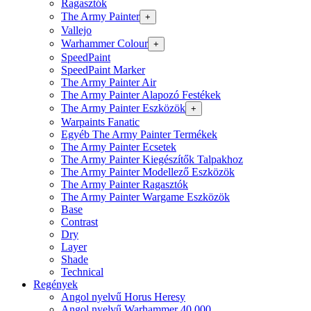
Ragasztók
The Army Painter
+
Vallejo
Warhammer Colour
+
SpeedPaint
SpeedPaint Marker
The Army Painter Air
The Army Painter Alapozó Festékek
The Army Painter Eszközök
+
Warpaints Fanatic
Egyéb The Army Painter Termékek
The Army Painter Ecsetek
The Army Painter Kiegészítők Talpakhoz
The Army Painter Modellező Eszközök
The Army Painter Ragasztók
The Army Painter Wargame Eszközök
Base
Contrast
Dry
Layer
Shade
Technical
Regények
Angol nyelvű Horus Heresy
Angol nyelvű Warhammer 40.000