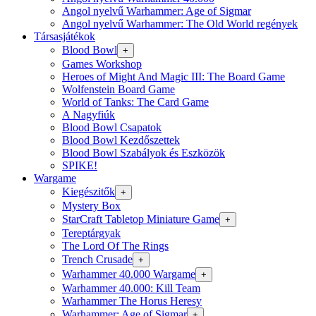
Angol nyelvű Warhammer: Age of Sigmar
Angol nyelvű Warhammer: The Old World regények
Társasjátékok
Blood Bowl
+
Games Workshop
Heroes of Might And Magic III: The Board Game
Wolfenstein Board Game
World of Tanks: The Card Game
A Nagyfiúk
Blood Bowl Csapatok
Blood Bowl Kezdőszettek
Blood Bowl Szabályok és Eszközök
SPIKE!
Wargame
Kiegészitők
+
Mystery Box
StarCraft Tabletop Miniature Game
+
Tereptárgyak
The Lord Of The Rings
Trench Crusade
+
Warhammer 40.000 Wargame
+
Warhammer 40.000: Kill Team
Warhammer The Horus Heresy
Warhammer: Age of Sigmar
+