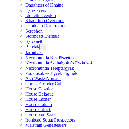
Daughters of Khaine
Fyreslayers
Idoneth Deepkin
Kharadron Overlords
Lumineth Realm-lords
Seraphon
Stormcast Eternals
Sylvaneth
Bandák
+
Járművek
Necromunda Kezdőszettek
Necromunda Szabályok és Eszközök
Necromunda Tereptárgyak
Zsoldosok és Egyéb Figurák
Ash Waste Nomads
Corpse Grinder Cult
House Cawdor
House Delaque
House Escher
House Goliath
House Orlock
House Van Saar
Ironhead Squat Prospectors
Malstrain Genestealers