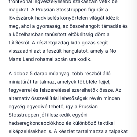
frontvonal legveszélyesebb szakaszain vetik be
magukat. A Prussian Stosstruppen figurák a
lövészárok-hadviselés könyörtelen világát idézik
meg, ahol a gyorsaság, az összehangolt támadás és
a közelharcban tanúsított eltökéltség dönt a
túlélésről. A részletgazdag kidolgozás segít
visszaadni azt a feszült hangulatot, amely a No
Man’s Land rohamai során uralkodik.
A doboz 5 darab műanyag, több részből álló
miniatúrát tartalmaz, amelyek többféle fejjel,
fegyverrel és felszereléssel szerelhetők össze. Az
alternatív összeállítási lehetőségek révén minden
egység egyedivé tehető, így a Prussian
Stosstruppen jól illeszkedik egyéni
hadseregkoncepciókhoz és különböző taktikai
elképzelésekhez is. A készlet tartalmazza a talpakat