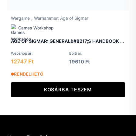
,
Wargame
Warhammer: Age of Sigmar
Games Workshop
AGE OF SIGMAR: GENERAL&#8217;S HANDBOOK 2026-27
Webshop ár:
Bolti ár:
12747 Ft
19610 Ft
RENDELHETŐ
KOSÁRBA TESZEM