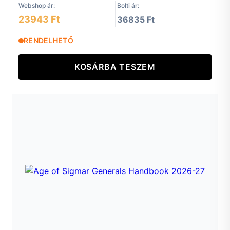
Webshop ár:
Bolti ár:
23943 Ft
36835 Ft
RENDELHETŐ
KOSÁRBA TESZEM