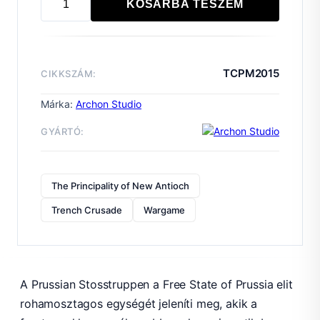
KOSÁRBA TESZEM
Prussian
Stosstruppen
mennyiség
TCPM2015
CIKKSZÁM:
Márka:
Archon Studio
GYÁRTÓ:
The Principality of New Antioch
Trench Crusade
Wargame
A Prussian Stosstruppen a Free State of Prussia elit
rohamosztagos egységét jeleníti meg, akik a