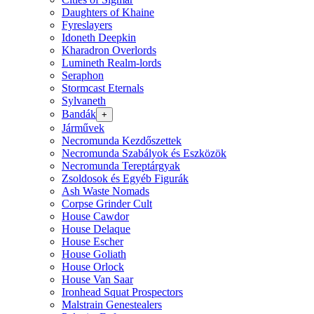
Daughters of Khaine
Fyreslayers
Idoneth Deepkin
Kharadron Overlords
Lumineth Realm-lords
Seraphon
Stormcast Eternals
Sylvaneth
Bandák
+
Járművek
Necromunda Kezdőszettek
Necromunda Szabályok és Eszközök
Necromunda Tereptárgyak
Zsoldosok és Egyéb Figurák
Ash Waste Nomads
Corpse Grinder Cult
House Cawdor
House Delaque
House Escher
House Goliath
House Orlock
House Van Saar
Ironhead Squat Prospectors
Malstrain Genestealers