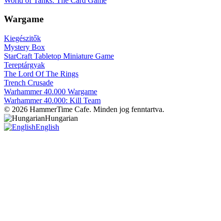
World of Tanks: The Card Game
Wargame
Kiegészitők
Mystery Box
StarCraft Tabletop Miniature Game
Tereptárgyak
The Lord Of The Rings
Trench Crusade
Warhammer 40.000 Wargame
Warhammer 40.000: Kill Team
© 2026 HammerTime Cafe. Minden jog fenntartva.
Hungarian
English