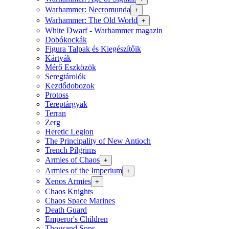
Warhammer: Necromunda
+
Warhammer: The Old World
+
White Dwarf - Warhammer magazin
Dobókockák
Figura Talpak és Kiegészítőik
Kártyák
Mérő Eszközök
Seregtárolók
Kezdődobozok
Protoss
Tereptárgyak
Terran
Zerg
Heretic Legion
The Principality of New Antioch
Trench Pilgrims
Armies of Chaos
+
Armies of the Imperium
+
Xenos Armies
+
Chaos Knights
Chaos Space Marines
Death Guard
Emperor's Children
Thousand Sons