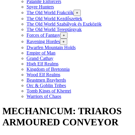
Palanite Enforcers
Spyre Hunters
The Old World Frakciók
+
The Old World Kezdőszettek
The Old World Szabályok és Eszközök
The Old World Tereptárgyak
Forces of Fantasy
+
Ravening Hordes
+
Dwarfen Mountain Holds
Empire of Man
Grand Cathay
High Elf Realms
Kingdom of Bretonnia
Wood Elf Realms
Beastmen Brayherds
Orc & Goblin Tribes
Tomb Kings of Khemri
Warriors of Chaos
MECHANICUM: TRIAROS
ARMOURED CONVEYOR