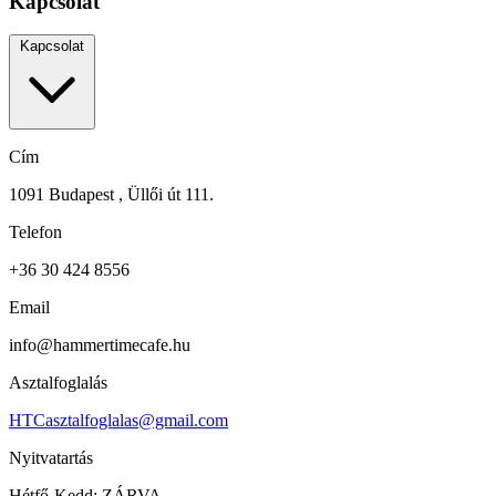
Kapcsolat
Kapcsolat
Cím
1091 Budapest , Üllői út 111.
Telefon
+36 30 424 8556
Email
info@hammertimecafe.hu
Asztalfoglalás
HTCasztalfoglalas@gmail.com
Nyitvatartás
Hétfő-Kedd: ZÁRVA