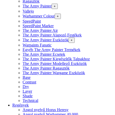
Ragasztók
The Army Painter
+
Vallejo
Warhammer Colour
+
SpeedPaint
SpeedPaint Marker
The Army Painter Air
The Army Painter Alapozó Festékek
The Army Painter Eszközök
+
Warpaints Fanatic
Egyéb The Army Painter Termékek
The Army Painter Ecsetek
The Army Painter Kiegészítők Talpakhoz
The Army Painter Modellező Eszközök
The Army Painter Ragasztók
The Army Painter Wargame Eszközök
Base
Contrast
Dry
Layer
Shade
Technical
Regények
Angol nyelvű Horus Heresy
Angol nyelvű Warhammer 40.000