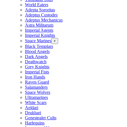
World Eaters
Adepta Sororitas
Adeptus Custodes
Adeptus Mechanicus
Astra Militarum
Imperial Agents
Imperial Knights
Space Marines
+
Black Templars
Blood Angels
Dark Angels
Deathwatch
Grey Knights
Imperial Fists
Iron Hands
Raven Guard
Salamanders
Space Wolves
Ultramarines
White Scars
Aeldari
Drukhari
Genestealer Cults
Harlequins