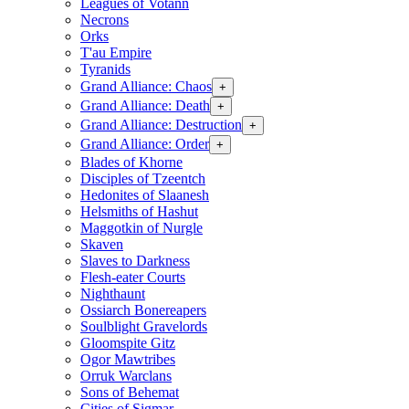
Leagues of Votann
Necrons
Orks
T'au Empire
Tyranids
Grand Alliance: Chaos
+
Grand Alliance: Death
+
Grand Alliance: Destruction
+
Grand Alliance: Order
+
Blades of Khorne
Disciples of Tzeentch
Hedonites of Slaanesh
Helsmiths of Hashut
Maggotkin of Nurgle
Skaven
Slaves to Darkness
Flesh-eater Courts
Nighthaunt
Ossiarch Bonereapers
Soulblight Gravelords
Gloomspite Gitz
Ogor Mawtribes
Orruk Warclans
Sons of Behemat
Cities of Sigmar