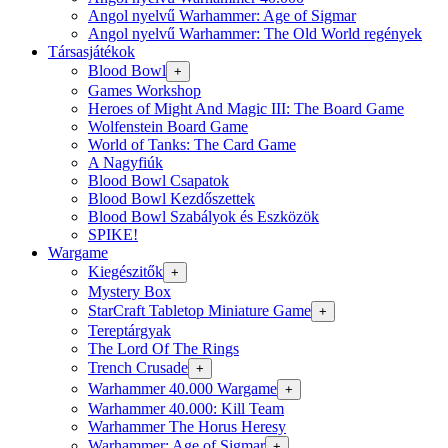
Angol nyelvű Warhammer: Age of Sigmar
Angol nyelvű Warhammer: The Old World regények
Társasjátékok
Blood Bowl
+
Games Workshop
Heroes of Might And Magic III: The Board Game
Wolfenstein Board Game
World of Tanks: The Card Game
A Nagyfiúk
Blood Bowl Csapatok
Blood Bowl Kezdőszettek
Blood Bowl Szabályok és Eszközök
SPIKE!
Wargame
Kiegészitők
+
Mystery Box
StarCraft Tabletop Miniature Game
+
Tereptárgyak
The Lord Of The Rings
Trench Crusade
+
Warhammer 40.000 Wargame
+
Warhammer 40.000: Kill Team
Warhammer The Horus Heresy
Warhammer: Age of Sigmar
+