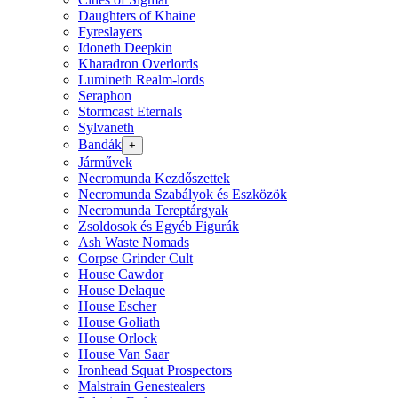
Daughters of Khaine
Fyreslayers
Idoneth Deepkin
Kharadron Overlords
Lumineth Realm-lords
Seraphon
Stormcast Eternals
Sylvaneth
Bandák
+
Járművek
Necromunda Kezdőszettek
Necromunda Szabályok és Eszközök
Necromunda Tereptárgyak
Zsoldosok és Egyéb Figurák
Ash Waste Nomads
Corpse Grinder Cult
House Cawdor
House Delaque
House Escher
House Goliath
House Orlock
House Van Saar
Ironhead Squat Prospectors
Malstrain Genestealers