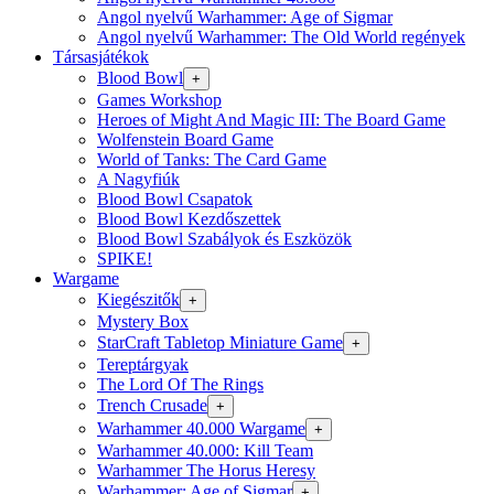
Angol nyelvű Warhammer: Age of Sigmar
Angol nyelvű Warhammer: The Old World regények
Társasjátékok
Blood Bowl
+
Games Workshop
Heroes of Might And Magic III: The Board Game
Wolfenstein Board Game
World of Tanks: The Card Game
A Nagyfiúk
Blood Bowl Csapatok
Blood Bowl Kezdőszettek
Blood Bowl Szabályok és Eszközök
SPIKE!
Wargame
Kiegészitők
+
Mystery Box
StarCraft Tabletop Miniature Game
+
Tereptárgyak
The Lord Of The Rings
Trench Crusade
+
Warhammer 40.000 Wargame
+
Warhammer 40.000: Kill Team
Warhammer The Horus Heresy
Warhammer: Age of Sigmar
+