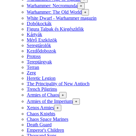
Warhammer: Necromunda
+
Warhammer: The Old World
+
White Dwarf - Warhammer magazin
Dobókockák
Figura Talpak és Kiegészítőik
Kártyák
Mérő Eszközök
Seregtárolók
Kezdődobozok
Protoss
Tereptárgyak
Terran
Zerg
Heretic Legion
The Principality of New Antioch
Trench Pilgrims
Armies of Chaos
+
Armies of the Imperium
+
Xenos Armies
+
Chaos Knights
Chaos Space Marines
Death Guard
Emperor's Children
Thousand Sons