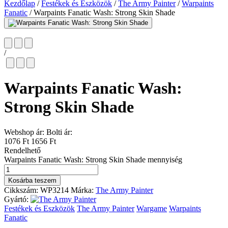
Kezdőlap
/
Festékek és Eszközök
/
The Army Painter
/
Warpaints
Fanatic
/
Warpaints Fanatic Wash: Strong Skin Shade
/
Warpaints Fanatic Wash:
Strong Skin Shade
Webshop ár:
Bolti ár:
1076 Ft
1656 Ft
Rendelhető
Warpaints Fanatic Wash: Strong Skin Shade mennyiség
Kosárba teszem
Cikkszám:
WP3214
Márka:
The Army Painter
Gyártó:
Festékek és Eszközök
The Army Painter
Wargame
Warpaints
Fanatic