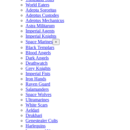
World Eaters
Adepta Sororitas
Adeptus Custodes
Adeptus Mechanicus
Astra Militarum
Imperial Agents
Imperial Knights
Space Marines
+
Black Templars
Blood Angels
Dark Angels
Deathwatch
Grey Knights
Imperial Fists
Iron Hands
Raven Guard
Salamanders
Space Wolves
Ultramarines
White Scars
Aeldari
Drukhari
Genestealer Cults
Harlequins