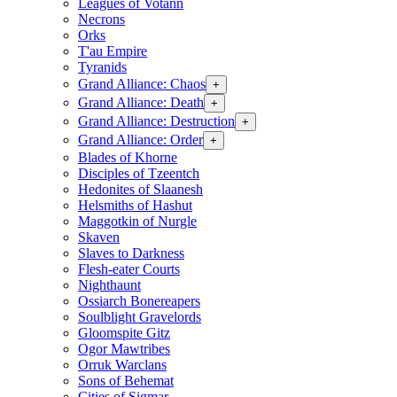
Leagues of Votann
Necrons
Orks
T'au Empire
Tyranids
Grand Alliance: Chaos
+
Grand Alliance: Death
+
Grand Alliance: Destruction
+
Grand Alliance: Order
+
Blades of Khorne
Disciples of Tzeentch
Hedonites of Slaanesh
Helsmiths of Hashut
Maggotkin of Nurgle
Skaven
Slaves to Darkness
Flesh-eater Courts
Nighthaunt
Ossiarch Bonereapers
Soulblight Gravelords
Gloomspite Gitz
Ogor Mawtribes
Orruk Warclans
Sons of Behemat
Cities of Sigmar