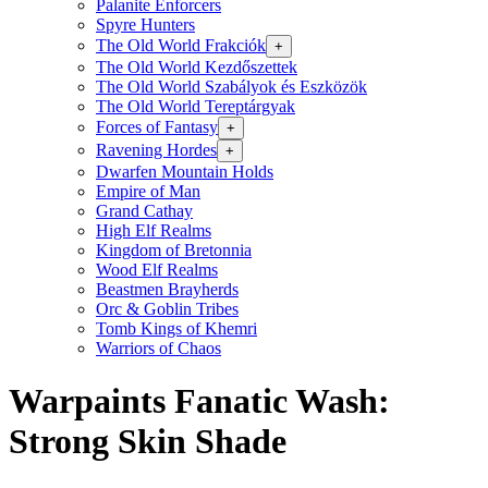
Palanite Enforcers
Spyre Hunters
The Old World Frakciók
+
The Old World Kezdőszettek
The Old World Szabályok és Eszközök
The Old World Tereptárgyak
Forces of Fantasy
+
Ravening Hordes
+
Dwarfen Mountain Holds
Empire of Man
Grand Cathay
High Elf Realms
Kingdom of Bretonnia
Wood Elf Realms
Beastmen Brayherds
Orc & Goblin Tribes
Tomb Kings of Khemri
Warriors of Chaos
Warpaints Fanatic Wash:
Strong Skin Shade