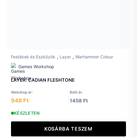
,
,
Festékek és Eszközök
Layer
Warhammer Colour
Games Workshop
LAYER: CADIAN FLESHTONE
Webshop ár:
Bolti ár:
948 Ft
1458 Ft
KÉSZLETEN
KOSÁRBA TESZEM