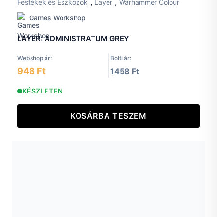
,
,
Festékek és Eszközök
Layer
Warhammer Colour
Games Workshop
LAYER: ADMINISTRATUM GREY
Webshop ár:
Bolti ár:
948 Ft
1458 Ft
KÉSZLETEN
KOSÁRBA TESZEM