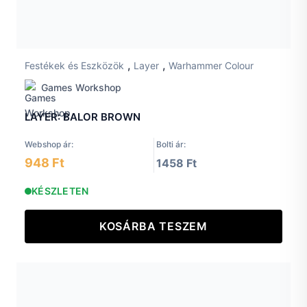
,
,
Festékek és Eszközök
Layer
Warhammer Colour
Games Workshop
LAYER: BALOR BROWN
Webshop ár:
Bolti ár:
948 Ft
1458 Ft
KÉSZLETEN
KOSÁRBA TESZEM