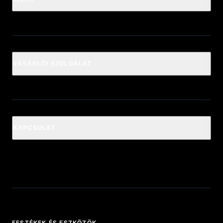
VÁSÁRLÓI SZOLGÁLAT
KAPCSOLAT
FESTÉKEK ÉS ESZKÖZÖK