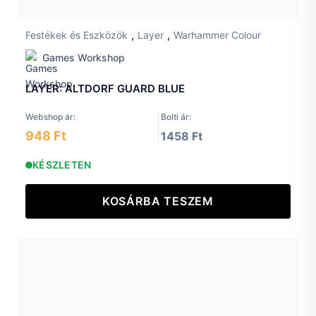
,
,
Festékek és Eszközök
Layer
Warhammer Colour
Games Workshop
LAYER: ALTDORF GUARD BLUE
Webshop ár:
Bolti ár:
948 Ft
1458 Ft
KÉSZLETEN
KOSÁRBA TESZEM