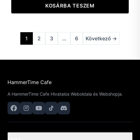
KOSÁRBA TESZEM
1
2
3
…
6
Következő →
HammerTime Cafe
A HammerTime Cafe Hivatalos Weboldala és Webshopja.
LINKS