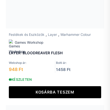
,
,
Festékek és Eszközök
Layer
Warhammer Colour
Games Workshop
LAYER: BLOODREAVER FLESH
Webshop ár:
Bolti ár:
948 Ft
1458 Ft
KÉSZLETEN
KOSÁRBA TESZEM