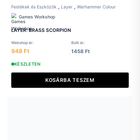
,
,
Festékek és Eszközök
Layer
Warhammer Colour
Games Workshop
LAYER: BRASS SCORPION
Webshop ár:
Bolti ár:
948 Ft
1458 Ft
KÉSZLETEN
KOSÁRBA TESZEM