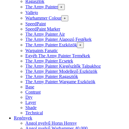
Ragasztók
The Army Painter
+
Vallejo
Warhammer Colour
+
SpeedPaint
SpeedPaint Marker
The Army Painter Air
The Army Painter Alapozó Festékek
The Army Painter Eszközök
+
Warpaints Fanatic
Egyéb The Army Painter Termékek
The Army Painter Ecsetek
The Army Painter Kiegészítők Talpakhoz
The Army Painter Modellező Eszközök
The Army Painter Ragasztók
The Army Painter Wargame Eszközök
Base
Contrast
Dry
Layer
Shade
Technical
Regények
Angol nyelvű Horus Heresy
Angol nyelvű Warhammer 40.000